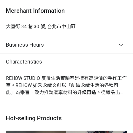
Merchant Information
大直街 34 巷 30 號, 台北市中山區
Business Hours
Characteristics
REHOW STUDIO 反覆生活實驗室是擁有高評價的手作工作
室。REHOW 如禾永續文創以「創造永續生活的各種可
能」為宗旨，致力推動廢棄材料的升級再造。從織品出
發，促進可循環的資源整合，將廢棄資源反向再造。提供
客製化的永續方式，創造可持續的永續方案與創意產品規
劃。

Hot-selling Products
REHOW STUDIO 反覆生活實驗室體驗內容：一日設計師體
驗，提供材料自助吧與專業縫紉設備，邀請您一起享受設