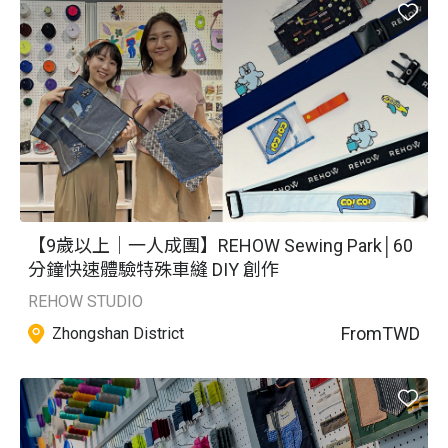
計與製作的成就感，實現創意想像給廢物們一個新生命！

REHOW STUDIO 反覆生活實驗室評價：Facebook 5 星好
評

REHOW STUDIO 反覆生活實驗室推薦：交通便利，捷運大
直站 1 號出口，步行 5 分鐘即可抵達。

Copyright @ REHOW / 如禾永續文創股份有限公司 / 統一
編號：85111127

REHOW STUDIO 反覆生活實驗室預約、REHOW STUDIO 
反覆生活實驗室價格立刻查看⬇︎
【9歲以上｜一人成團】REHOW Sewing Park│60
分鐘快速體驗特殊車縫 DIY 創作
REHOW STUDIO
From
TWD
Zhongshan District