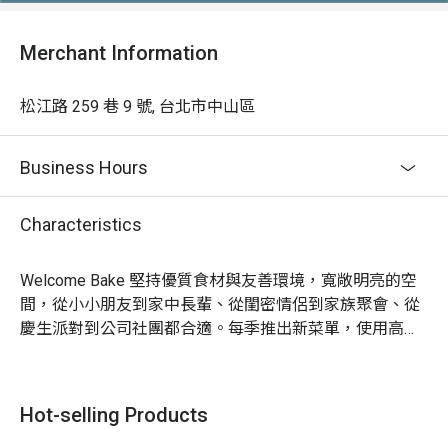
Merchant Information
松江路 259 巷 9 號, 台北市中山區
Business Hours
Characteristics
Welcome Bake 堅持優質食材與友善環境，寬敞明亮的空
間，從小小朋友到家中長輩、從閨密情侶到家族聚會、從
慶生派對到公司社團都合適。每季推出新菜單，使用高成
本的進口及在地食材，從原料開始就優質，所以每份成品
都美味，不使用市售的半成品，盡可能讓客人從最原始的
食材開始動手，在食安問題層出不窮的現在，讓人玩得開
Hot-selling Products
心、吃得安心。開幕迄今受到眾多客人支持照顧，也有知