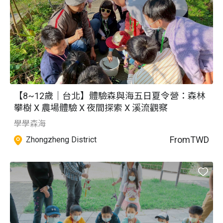
【8~12歲｜台北】體驗森與海五日夏令營：森林
攀樹 X 農場體驗 X 夜間探索 X 溪流觀察
學學森海
From
TWD
Zhongzheng District