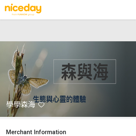
學學森海
Merchant Information