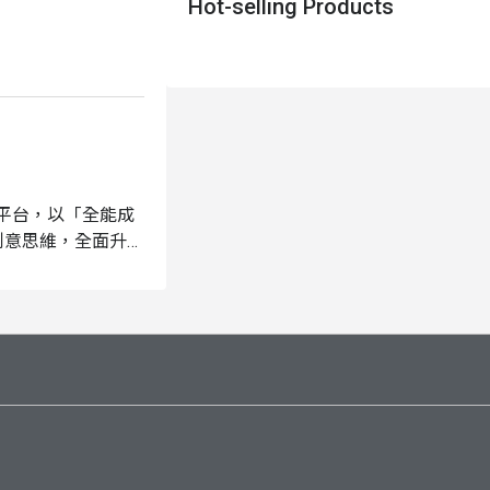
Hot-selling Products
習平台，以「全能成
創意思維，全面升級
並在過程中培養自信
合沉浸式學習模式，
。