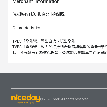
Merchant Information
瑞光路451號8樓, 台北市內湖區
Characteristics
TVBS「全能營」學出自信、玩出全能！

TVBS「全能營」致力於打造結合教育與娛樂的全新學
長、多元發展」為核心理念，營隊融合媒體專業資源與
課程設計，規劃出豐富多元的主題內容。

透過互動式實作體驗，引導孩子探索興趣、激發潛能，
與表達力。在專業師資的帶領下，TVBS「全能營」融
引領新世代教育風潮，陪伴孩子展開全方位的成長旅程
© 2026 Zoek. All rights reserved.