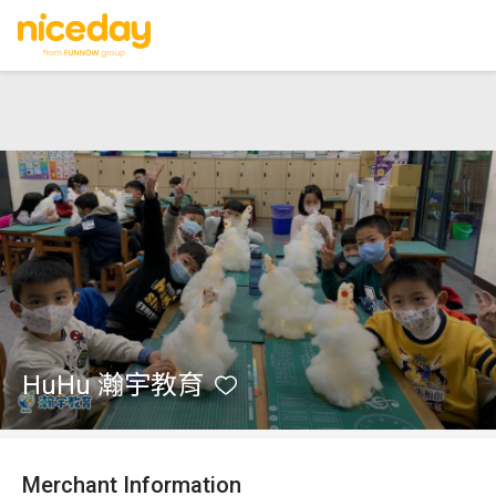
HuHu 瀚宇教育
Merchant Information