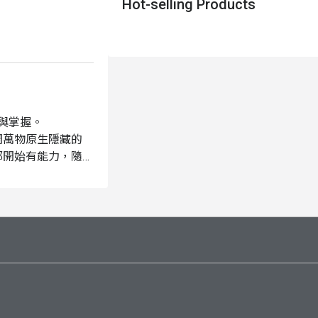
Hot-selling Products
與掌握。

開萬物原生隱藏的
都開始有能力，隨時
問。

上手，如同隨身擁有
，把行動裝置單純的