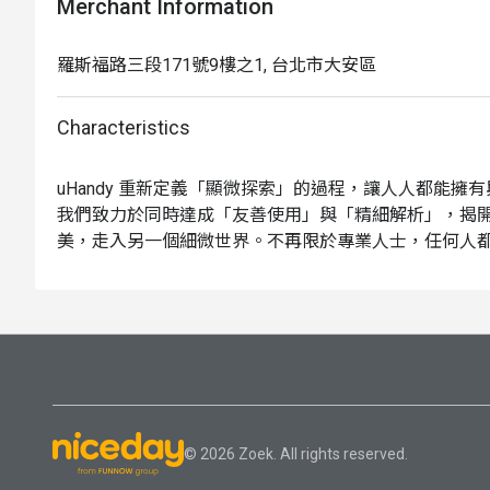
Merchant Information
羅斯福路三段171號9樓之1, 台北市大安區
Characteristics
uHandy 重新定義「顯微探索」的過程，讓人人都能擁有
我們致力於同時達成「友善使用」與「精細解析」，揭
美，走入另一個細微世界。不再限於專業人士，任何人
隨地發現驚奇，快樂地探究好奇、尋找靈感、提出更多疑
我們誠摯希望能打造一個全新的顯微力：一方面很容易
一個微觀攝影棚；另一方面，保有強大的解析度與功能
拍照工具，進化成一個顯微實驗室。
© 2026 Zoek. All rights reserved.