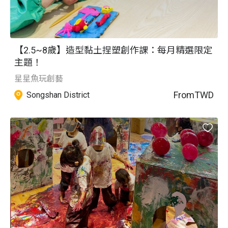
【2.5~8歲】造型黏土捏塑創作課：每月精選限定
主題！
星星魚玩創藝
From
TWD
Songshan District