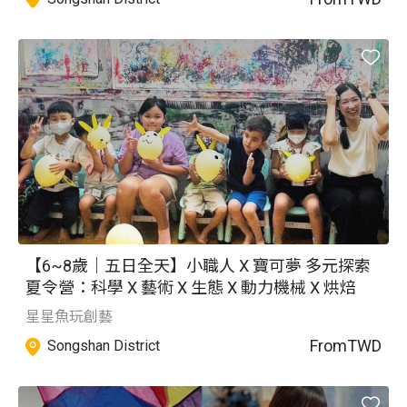
【6~8歲｜五日全天】小職人 X 寶可夢 多元探索
夏令營：科學 X 藝術 X 生態 X 動力機械 X 烘焙
星星魚玩創藝
From
TWD
Songshan District