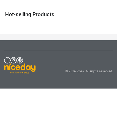
第一家轉型為兼營藥膳餐廳的中藥行。博仁堂在2022、
2023、2024年均獲得米其林必比登推薦。也致力於參與地
Hot-selling Products
方活動和與各產業合作，農產品供應鏈合作，推動地方創
© 2026 Zoek. All rights reserved.