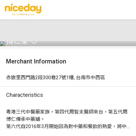
博仁堂
Merchant Information
赤嵌里西門路2段300巷27號1樓, 台南市中西區
Characteristics
粵港三代中醫藥家族，第四代周智夫醫師來台，第五代周
博仁傳承中藥舖。

第六代自2016年3月開始因為對中藥和餐飲的熱愛，將中
藥舖和藥膳概念結合，創立了博仁堂藥膳餐廳成為台南市