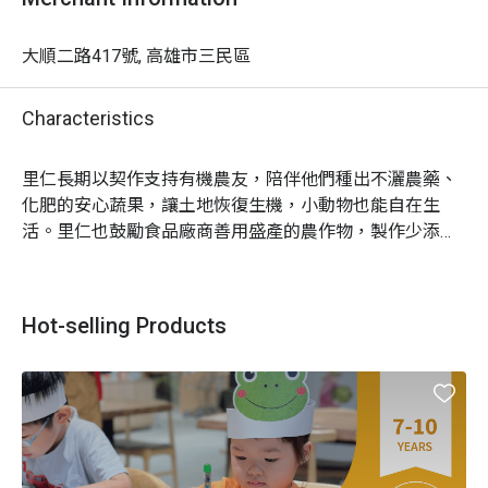
大順二路417號, 高雄市三民區
Characteristics
里仁長期以契作支持有機農友，陪伴他們種出不灑農藥、
化肥的安心蔬果，讓土地恢復生機，小動物也能自在生
活。里仁也鼓勵食品廠商善用盛產的農作物，製作少添加
的零食，給大人小孩安心又美味的選擇。

在這裡，你可以聽到很多珍惜食物、守護大地的暖心故
Hot-selling Products