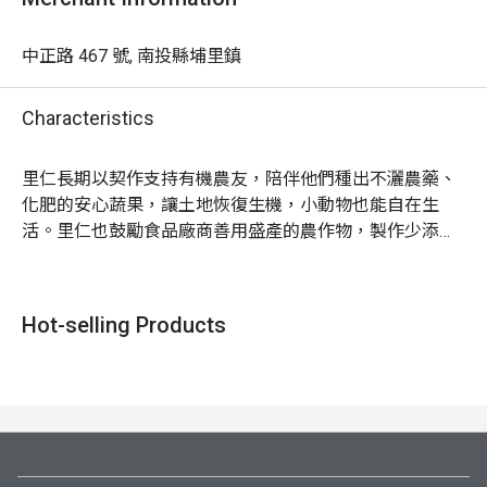
中正路 467 號, 南投縣埔里鎮
Characteristics
里仁長期以契作支持有機農友，陪伴他們種出不灑農藥、
化肥的安心蔬果，讓土地恢復生機，小動物也能自在生
活。里仁也鼓勵食品廠商善用盛產的農作物，製作少添加
的零食，給大人小孩安心又美味的選擇。

在這裡，你可以聽到很多珍惜食物、守護大地的暖心故
Hot-selling Products