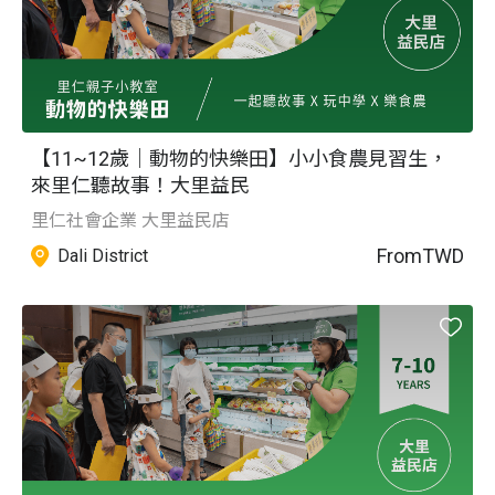
【11~12歲｜動物的快樂田】小小食農見習生，
來里仁聽故事！大里益民
里仁社會企業 大里益民店
From
TWD
Dali District