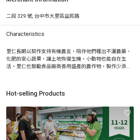
二段 329 號, 台中市大里區益民路
Characteristics
里仁長期以契作支持有機農友，陪伴他們種出不灑農藥、
化肥的安心蔬果，讓土地恢復生機，小動物也能自在生
活。里仁也鼓勵食品廠商善用盛產的農作物，製作少添加
的零食，給大人小孩安心又美味的選擇。

在這裡，你可以聽到很多珍惜食物、守護大地的暖心故
Hot-selling Products