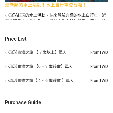
最新穎的水上活動！水上自行車登台囉！
小琉球必玩的水上活動，快來體驗有趣的水上自行車，近
距離觀看撩人的海龜，在湛藍⼤海中暢快騎乘，探索⼩琉
球的熱帶珊瑚美景！騎上獨一無⼆的⽔上自⾏⾞，啟程享
受⼤自然的優美，體驗海上悠閒的時光～
Price List
小琉球青雉之旅 【 7 歲以上】單人
From
TWD
小琉球青雉之旅 【0 ~ 3 歲孩童】單人
From
TWD
行程選項
小琉球青雉之旅【 4 ~ 6 歲孩童 】單人
From
TWD
行程
時間長度
出團時間
費用
Purchase Guide
07:00 /
1.5 小時
09:00 /
海上時間 1