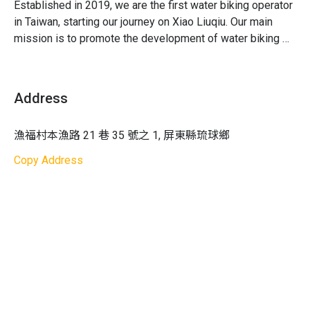
Established in 2019, we are the first water biking operator 
Q. 衣服和鞋子會被水弄濕嗎？
費用內含
：教練教學費用 / 水上自行車、救生衣、防
in Taiwan, starting our journey on Xiao Liuqiu. Our main 
A. 身上基本上不會碰到水，擔心鞋子濕掉的話也可以穿涼
滑鞋等裝備 / 拍照紀錄 / 意外責任險
mission is to promote the development of water biking 
鞋或赤腳上場
activities. Water biking is not only safe and stable but also 
注意事項：
下單前請詳閱本頁面所有說明，報名視同
suitable for friends of all ages to experience together. 
同意體驗商之規範
There are no restrictions for both adults and children to 
1. 請穿著泳衣或輕便衣物
Address
get close to nature!
2. 未滿 5 歲的共乘孩童須坐後座，如有 3 歲以下孩童
一起體驗者，需自備背巾
漁福村本漁路 21 巷 35 號之 1, 屏東縣琉球鄉
3. 為了您的安全，請勿於本體驗前飲用含酒精成分飲
料
Copy Address
4. 行程活動須遵守教練指示，不可自行脫離隊伍及解
開救生衣
5. 本體驗需不得中途換人體驗，如因個人因素離開，
不得換另一人繼續參與行程
6. 個人重要物品若需攜帶至海上，現場有防水袋可供
收納攜帶，但需自負保管責任；若有其他怕水小型隨
身物品，可寄放在體驗商車上
天氣影響
：如遇天氣等不可抗之天然災害因素，則主