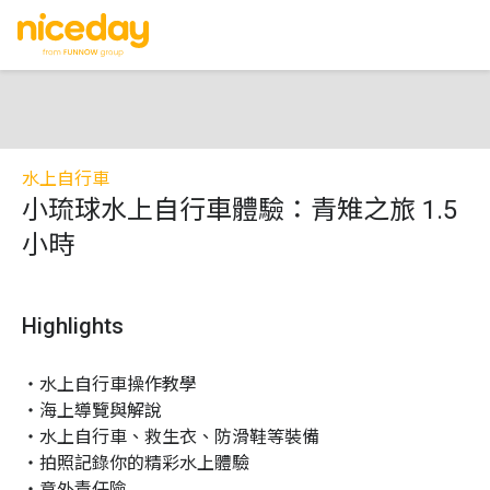
水上自行車
小琉球水上自行車體驗：青雉之旅 1.5
小時
Highlights
・水上自行車操作教學

・海上導覽與解說

・水上自行車、救生衣、防滑鞋等裝備

・拍照記錄你的精彩水上體驗

・意外責任險