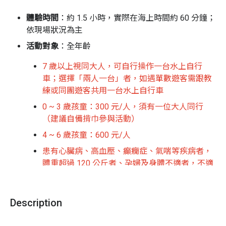
青雉
11:00
詳見價
小時
之旅
13:00 /
目表
體驗時間
：約 1.5 小時，實際在海上時間約 60 分鐘；
接送及教學
15:00 /
依現場狀況為主
30 分鐘
17:00
活動對象
：全年齡
7 歲以上視同大人，可自行操作一台水上自行
車；選擇「兩人一台」者，如遇單數遊客需跟教
練或同團遊客共用一台水上自行車
常見問題
0 ~ 3 歲孩童：300 元/人，須有一位大人同行
Q. 請問水上自行車會翻覆嗎？
（建議自備揹巾參與活動）
A. 基本上是不會翻覆，除非故意或破浪、近岸才有可能，
4 ~ 6 歲孩童：600 元/人
只要在海外都非常穩固，不太需要平衡感
患有心臟病、高血壓、癲癇症、氣喘等疾病者，
Q. 請問遇到逆流、逆風會回不來嗎？
體重超過 120 公斤者、孕婦及身體不適者，不適
A. 非颱風等級的平常逆流，自行車並不會有任何影響
合參加本活動
Q. 請問水上自行車會很累嗎？
集合地點
：屏東縣琉球鄉漁福村本漁路 21 巷 35 號之
A. 如果是飆車就會累！其實只要不費力地輕鬆踩，就可以
Description
1
有很快的速度囉～
活動地點：
視當天海況而定