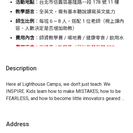
Lighthouse 獨家的教學方式，引導孩子在期末完成充滿個
活動地點
：台北市信義區基隆路一段 178 號 11 樓
人特色的虛擬世界遊戲。
教學語言
：全英文，需有基本聽說讀寫英文能力
營隊資訊
師生比例
：每班 6 ~ 8 人，搭配 1 位老師（視上課內
容、人數決定是否增加助教）
• 活動對象：
8 ~ 12 歲
費用內含
：師資教學費 / 場地費 / 健康零食 / 飲用水
• 活動地點：台北市中山區復興北路 150 號 9 樓
• 集合 / 接回地點：台北市中山區復興北路 150 號 9 樓
費用不含
：交通費 / 午餐費（另計午餐每餐 220
• 營隊總長：
五日半天不過夜營隊
元），營隊現場以現金支付，午餐可自備，教室有微
• 梯次日期：
波爐可加熱
Description
注意事項：
請詳閱本頁面所有說明及取消與更改辦
第一梯次 | 2025/06/02 (一) - 2025/06/06 (五)
法，報名者視同同意體驗商之相關規範
第二梯次 | 2025/06/09 (一) - 2025/06/13 (五)
Here at Lighthouse Camps, we don't just teach. We 
1. 學員可自行選擇是否需要代訂午餐，如有需要由體
INSPIRE. Kids learn how to make MISTAKES, how to be 
驗商代訂午餐，請於報到時準備現金，於現場付現
第三梯次 | 2025/06/16 (一) - 2025/06/20 (五)
FEARLESS, and how to become little innovators geared 
2. 如營隊首日開始前體溫超過 37.5 度，請自行就醫，
for SUCCESS in any field. 

切勿前往活動地點報到
第四梯次 | 2025/06/23 (一) - 2025/06/27 (五)
Lighthouse Camps

3. 營隊進行如遇到無法維持社交距離的狀況時皆需戴
第五梯次 | 2025/06/30 (一) - 2025/07/04 (五)
不僅提供教學服務，同時也啟發孩子如何勇敢無懼地從錯
口罩，請學員自行準備相應足夠數量口罩
Address
誤中學習，培養他們在任何領域都能成為一個成功的小小
4. 報名後請加體驗商官方 Line，以利老師將孩子送至
第六梯次 | 2025/07/07 (一) - 2025/07/11 (五)