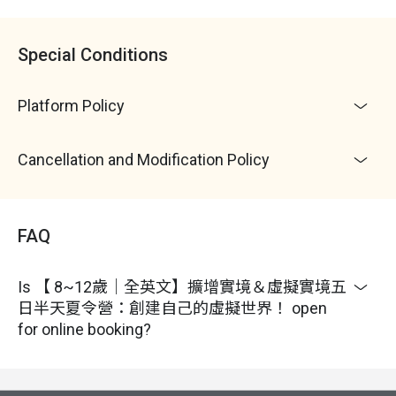
• 結束時間：
每日 16:30
（最晚接回 17:00 ）
天候影響：
如遇天氣等不可抗之天然災害因素，則主
• 梯次日期：
每日 13:30 ~ 16:30
辦單位有權調整課程延期或取消
Special Conditions
活動成行：
3 人成班， 6 人滿班；若人數不足無法成
班，Niceday 將於行前通知您改期或全額退費
Platform Policy
Cancellation and Modification Policy
FAQ
Is 【 8~12歲｜全英文】擴增實境＆虛擬實境五
日半天夏令營：創建自己的虛擬世界！ open
for online booking?