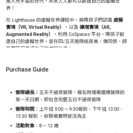
進入元宇宙的世代，未來人人都可以創建自己的虛擬世
界！
在 Lighthouse 的虛擬世界課程中，將帶孩子們認識
虛擬
實境（VR, Virtual Reality）
，以及
擴增實境（AR,
Augmented Reality）
，利用 CoSpaces 平台，帶孩子創
建自己的虛擬世界，並在四/五天營隊結束後，像同儕、師
長們簡報見紹自己的虛擬世界！
VR / AR 能把事物或環境用 360 度方式呈現，對孩子們來
說，有趣更甚 Minecraft。
Purchase Guide
我們的課程中將使用
CoSpaces
平台教學，一種能製作
VR / AR 的軟體，極為方便，只需一部平板電腦或電腦連
營隊總長：
五天不過夜營隊，報名時僅需選擇營隊的
接上網就可上課，讓孩子能夠輕鬆的建構自己的 3D 世
第一天日期，即包含完整五日不過夜營隊
界，並且透過環境跟角色設置，學習不一樣的說故事方
式。再加上程式設計的互動和動化等等，以 VR / AR 呈現
營隊時間
：上午班 9:00 ~ 9:30報到、下午班 13:00 -
最終成果的體驗。
13:30 報到 ，依現場實際狀況為主
活動對象
：8 ~ 12 歲
課程涵蓋
互動、3D 設計建構
和
故事性
等三大重點，加上