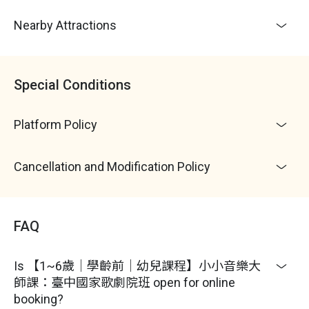
Nearby Attractions
Special Conditions
Platform Policy
Cancellation and Modification Policy
FAQ
Is 【1~6歲｜學齡前｜幼兒課程】小小音樂大
師課：臺中國家歌劇院班 open for online
booking?