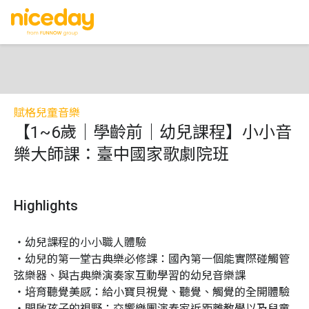
賦格兒童音樂
【1~6歲｜學齡前｜幼兒課程】小小音
樂大師課：臺中國家歌劇院班
Highlights
・幼兒課程的小小職人體驗

・幼兒的第一堂古典樂必修課：國內第一個能實際碰觸管
弦樂器、與古典樂演奏家互動學習的幼兒音樂課

・培育聽覺美感：給小寶貝視覺、聽覺、觸覺的全開體驗

・開啟孩子的視野：交響樂團演奏家近距離教學以及兒童