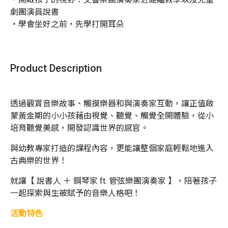
劇團演員說書

・學會坐好之前，先學打開耳朵
Product Description
透過觀賞音樂故事、觸摸樂器和與演奏家互動，
讓正值啟
蒙黃金期的小小孩藉由視覺、聽覺、觸覺全開體驗，
從小
培育聽覺美感，開發認識世界的感官。
與幼教專家打造的課程內容，
更能讓整個家庭輕鬆地進入
古典樂的世界！
就讓【 說書人 ＋ 鋼琴家
ft.
管弦樂團演奏家 】，
陪著孩子
一起探索與生被賦予的音樂人格吧！
活動特色