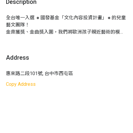
Description
單位有權調整課程延期或取消
活動成行：
1 人成班， 15 人滿班
全台唯一入選 🔸國發基金「文化內容投資計畫」🔸的兒童
藝文團隊！

金鼎獲獎、金曲獎入圍，我們將歐洲孩子親近藝術的模式
帶到台灣，以歌劇院為教室，以交響樂團演奏家為導師，
以經典兒歌和世界名曲為教材，使古典樂與家庭無距離。
Address
活動影片
惠來路二段101號, 台中市西屯區
Copy Address