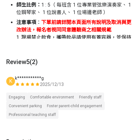
師生比例：
1 : 5（ 每班含 1 位專業管弦樂演奏家、 1
位鋼琴家、 1 位說書人、 1 位場邊老師 ）
注意事項
：
下單前請詳閱本頁面所有說明及取消與更
改辦法，報名者視同同意體驗商之相關規範
1. 現場禁止飲食，攜帶飲品請使用有蓋容器，並保持
環境清潔
活動主題
2.
建議於活動開始前
10
分鐘報到
豎琴在《胡桃鉗》組曲裡中閃閃發光，像糖霜灑落聖誕點
3.
本活動將就活動過程進行攝、錄影，以利活動結束
Review
5
(2)
心；長笛在《天方夜譚》裡靈動飛翔，長號吹響《命運交
後提供成果發表影像留存及主辦單位行銷宣傳與藝文
響曲》。和孩子一起，用繽紛多變的音符點亮冬季！
推廣之用
k***********g
K
4.
為了尊重智慧財產權，僅開放「
故事開始前認識樂
2025/12/13
器 」和「
課程最後的合奏聆賞 」
共 2
個環節可以錄
音、錄影、拍照，讓爸爸媽媽記錄小朋友與音樂結緣
Engaging
Comfortable environment
Friendly staff
的各種美好瞬間
Convenient parking
Foster parent-child engagement
5. 若因確診或身體嚴重不適不克參加，恕不提供退
Professional teaching staff
費，但可轉讓名額或於 3 個月內補課
天氣影響：
體驗課程備有室內場地，遇雨影響停課機
會較小；如遇天氣等不可抗之天然災害因素，則主辦