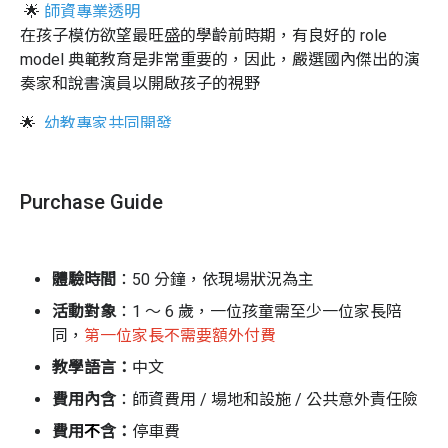
🌟
師資專業透明
在孩子模仿欲望最旺盛的學齡前時期，有良好的
role
model
典範教育是非常重要的，因此，嚴選國內傑出的演
奏家和說書演員以開啟孩子的視野
🌟
幼教專家共同開發
針對五感全開的小小孩設計，讓界於聽到及聽懂之間的孩
子們，在金曲音樂製作人編寫的配樂中融入故事情境，並
搭配趣味律動，自在地順著年齡的天性參與
Purchase Guide
🌟
古典＋經典
每個改編的經典故事皆編入
3
首以上古典樂曲，加上世代
體驗時間
：50 分鐘，依現場狀況為主
傳唱的兒歌，讓孩子跟爸爸媽媽哼著一樣的旋律，同時讓
一首一首的世界名曲走進深層記憶裡
活動對象
：1 ～ 6 歲，一位孩童需至少一位家長陪
同，
第一位家長不需要額外付費
教學語言：
中文
費用內含
：師資費用 / 場地和設施 / 公共意外責任險
費用
不
含：
停車費