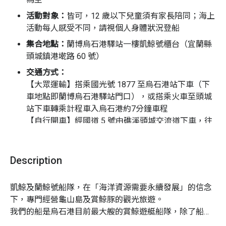
活動對象：
皆可，12 歲以下兒童須有家長陪同；海上
活動每人感受不同，請視個人身體狀況登船
集合地點：
蘭博烏石港驛站一樓凱鯨號櫃台（宜蘭縣
賞鯨之旅的可遇不可求，便是其最浪漫之處，冒著空手而
頭城鎮港墘路 60 號）
回的風險自烏石漁港出航，期待海上波光中閃過可愛的身
影，如果可以看到小虎鯨或是抹香鯨就好了！
交通方式：
【大眾運輸】搭乘國光號 1877 至烏石港站下車（下
龜山島因地處溫暖的黑潮，及寒冷的親潮交會，造就一個
車地點即蘭博烏石港驛站門口），或搭乘火車至頭城
天然豐富的魚場，除了為人們帶來新鮮的漁獲之外，更吸
站下車轉乘計程車入烏石港約7分鐘車程
引了多種鯨豚在龜山島周圍覓食及嬉戲，讓「鯨豚戲龜」
【自行開車】經國道 5 號由礁溪頭城交流道下車，往
之美活躍了宜蘭。
頭城方向開約 15 分過蘭陽博物館後右轉即到烏石港
/
龜山島巡禮、登島
/
費用內含：
船票 / 保險 ( 船上 : 責任險 200 萬＋傷害
Description
險 200 萬、登島：公共意外險 400 萬 ) / 報關 / 全程
解說員導覽 / 救生衣與船上安全設備
凱鯨及蘭鯨號船隊，在「海洋資源需要永續發展」的信念
費用不內含
：龜山島加收清潔管理費，需於現場依東
下，專門經營龜山島及賞鯨豚的觀光旅遊。

北角風管區公告收費標準收費：全票 100 元，3 ~ 12
我們的船是烏石港目前最大艘的賞鯨遊艇船隊，除了船
歲 50 元，3 歲以下免費，持特殊減免身分者請攜帶證
長、解說、及三位工作人員之外，可搭載遊客 94 名。雙
件以便備查