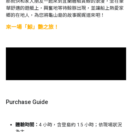
那就快和家人朋友一起來到宜蘭體驗賞鯨的浪漫，坐在豪
華舒適的遊艇上，興奮地等待鯨豚出現，並讓船上熱愛家
鄉的在地人，為您將龜山島的故事娓娓道來吧！
來一場「鯨」艷之旅！
/
賞鯨
/
Purchase Guide
體驗時間：
4 小時，含登島約 1.5 小時；依現場狀況
為主