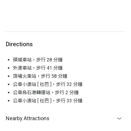
1. 乘船前一天不熬夜，充足的睡眠較不易暈船
2. 擔心會暈船之旅客，請於上船前 30 分鐘吃暈船
藥，並保持輕鬆的心情
3. 儘量穿著長袖透氣衣物，戴遮陽帽及太陽眼鏡，塗
抹防曬油
4. 船上提供杯水、嘔吐袋、輕便雨衣可取用
Directions
天氣影響：
如遇天候不佳因素，主辦單位將主動聯
繫；若無法繼續舉行，主辦單位保有延期舉辦活動、
頭城車站，步行 28 分鐘
變更調整場地及導覽項目等權利
外澳車站，步行 41 分鐘
活動成行：
若人數不足無法成行，Niceday 將於行前
頂埔火車站，步行 58 分鐘
通知您改期或全額退費
公車小澳站 [ 社巴 ]，步行 32 分鐘
公車烏石港轉運站，步行 2 分鐘
公車小澳站 [ 社巴 ]，步行 33 分鐘
Nearby Attractions