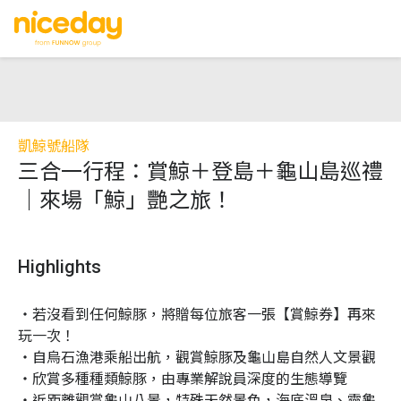
凱鯨號船隊
三合一行程：賞鯨＋登島＋龜山島巡禮
｜來場「鯨」艷之旅！
Highlights
・若沒看到任何鯨豚，將贈每位旅客一張【賞鯨券】再來
玩一次！

・自烏石漁港乘船出航，觀賞鯨豚及龜山島自然人文景觀

・欣賞多種種類鯨豚，由專業解說員深度的生態導覽

・近距離觀賞龜山八景，特殊天然景色，海底溫泉、靈龜