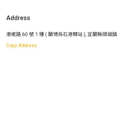
引擎 1500 匹馬力，各項救生設施不僅符合規定，還會定
教學語言：
國語 / 台語
除了賞鯨之外，還能花個 25 分鐘，繞島一周的龜山島巡
期及不定期檢驗，客艙內更是花費上百萬裝潢，為的是讓
Address
限定好康
：活動日報到時可領取專屬好禮一份
禮，肯定讓您感到不虛此行。
客人有安全及舒適的旅程。

我們凱鯨號賞鯨船隊同時也擁有賞鯨標章，這象徵我們船
注意事項：
龜山島是一座火山島，矗立在頭城東部外海約 10 公里
港墘路 60 號 1 樓 ( 蘭博烏石港驛站 ), 宜蘭縣頭城鎮
家對鯨豚活動的責任，以及對大海友善的態度。
1. 船班會因需要有所異動，若有調整航班會另行通知
處，座西向東守護著蘭陽平原已 7000 餘年，是蘭陽平原
2. 活動日請提早 30 分鐘至烏石港環教中心一樓凱鯨
Copy Address
的守護神，島上南面懸崖峭壁，龜首溫泉湧出，並有山
號櫃檯報到，並務必需攜帶身分證或健保卡備查
巒、海蝕洞、鐘乳石、淡海水混合湖泊、冷泉，特殊崖生
3. 東海岸看到鯨豚的機率高，但因受自然因素影響，
植物及豐富的海洋生態，是東北角風景管理處所管轄的海
恕無法保證每趟皆能觀賞到鯨豚；體驗商有權視狀況
上生態公園。旅程中，熱情專業的解說人員將帶您一起認
調整海上行程路線
識這座耳熟能詳的島嶼，讓整個旅程除了濃濃的人情味，
4. 若未看到任何鯨豚，體驗商將贈送每位旅客一張
更增添了一點知性。
【賞鯨券】未來可再前往體驗一次
5. 請聽從船上工作人員之指示，注意安全、避免航程
三合一方案
還包含了登島行程，用大約 90 分鐘的時間走
可能發生的意外
一趟環湖步道，帶您一窺龜山島神秘面紗之後的佳景。
6. 船上空間有限，請乘客依自身狀況配戴口罩登船
凱鯨號賞鯨船隊
7. 如遇船班客滿或行程不同，會協助調度 50 噸同等
級船隻
貼心提醒：