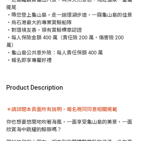
擺尾

・帶您登上龜山島，走一趟環湖步道，一窺龜山島的佳景

・烏石港最大的專業賞鯨船隊

・對環境友善，領有賞鯨標章認證

・每人保險金額 400 萬（責任險 200 萬，傷害險 200 
萬）

・龜山島公共意外險：每人責任保額 400 萬

・報名即享專屬好禮
Product Description
＊請詳閱本頁面所有說明，報名視同同意相關規範
你也想要悠閒地吹著海風，一面享受龜山島的美景，一面
欣賞海中跳耀的鯨豚嗎？