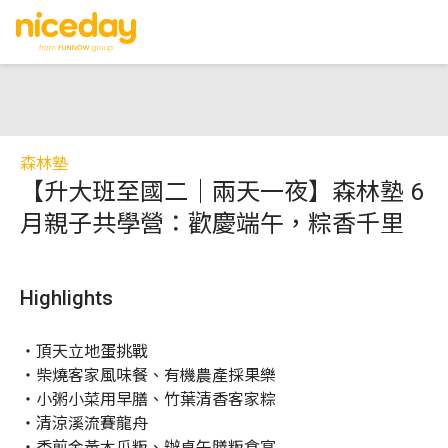
森林塾
【升大班至國二｜兩天一夜】森林塾 6
月親子共學營：歡慶端午，粽香千里
Highlights
・頂天立地蛋挑戰

・柴燒客家風味餐、有機農產採果樂

・小粥小菜用早膳、竹葉清香客家粽

・清涼溪流賽龍舟

・香煎金黃木瓜粄、辦桌午膳粄食宴
