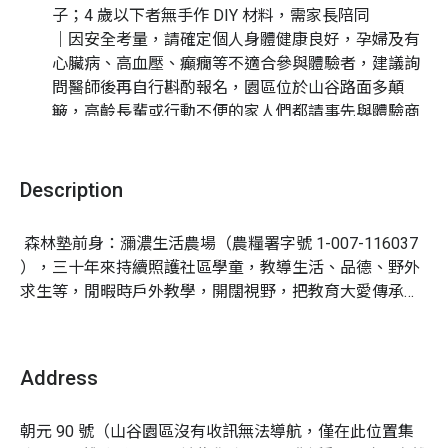
子；4 歲以下者無手作 DIY 材料，需家長陪同
｜因安全考量，請確定個人身體健康良好，孕婦及有
心臟病、高血壓、癲癇等不適合參與體驗者，建議詢
問醫師後再自行斟酌報名，園區位於山谷路面多顛
簸，高齡長輩或行動不便的家人們都請事先與體驗商
聯繫說明身體狀況與服務需求
｜報名時以「房數」為單位報名，費用包含相對應人
（因季節農產、天氣變化，主辦單位保留彈性調整活動遊
數的食宿費用
Description
程之權利）
｜一房最多可睡 5 人，如預計 5 人前往，請選擇「一
房（4 人入住）」選項，並於加購區點選「加購第五
 森林塾前身：瀰濃生活農場（農糧署字號 1-007-116037 
人」）
），三十年來持續照護社區學童，教導生活、品德、野外
集合時間
：第一天 10:30 於朝元禪寺集合，集合後將
求生等，閒暇時戶外教學，開闊視野，把教育大愛傳承下
帶領您「自行開車」進山谷（朝元禪寺僅是集合地，
去。

進山谷園區約需 20 分鐘車程）
讓孩子接近大自然、與志工老師一起向老祖宗虛心學習。
費用內含
：課程體驗 / 四份餐食 / 手作 DIY 材料（4
Address
孩子們不怕苦、不怕髒，提升挫折容忍力，也學會生活教
歲以下者不提供）/ 保險 / 森林農家夜宿一晚 / 有機
育，獨立不求人！爸爸媽媽來到森林的懷抱放鬆身心靈，
農產品
朝元 90 號（山谷園區沒有收訊無法導航，僅在此位置集
樹下乘涼、老宅前談天、溪水浸泡、林間漫步，來場與天
注意事項
：報名前請詳閱本頁面所有說明與下方取消