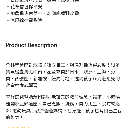
・花布香包保平安

・神農退火青草茶、灶腳廚房野炊趣

・涼風徐徐電影院
Product Description
森林塾營隊訓練孩子獨立自主，與提升挫折容忍度！很多
寶貝從臺灣北中南，甚至來自於日本、澳洲、上海、芬
蘭、西雅圖、新加坡、紐約等地，邀請孩子來到老祖先的
教室中虛心學習！
睿智的爸爸媽媽們認同老祖先的教育理念，讓孩子小時候
離開家庭舒適圈、自己煮飯、洗碗，自力更生、沒有網路
3C 電動玩具；就算爸爸媽媽不在身邊，孩子也有自己生存
的能力！