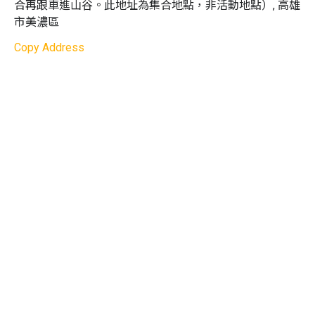
合再跟車進山谷。此地址為集合地點，非活動地點）, 高雄
地間的精神交流。

及更改辦法，下單後視同同意體驗商之規定
市美濃區
1.
下單後請盡快填寫《參加者資料表》以便主辦單位
森林塾非營利的農場，也非短期補習班，因應向天地自然
Copy Address
辦理個人保險
謙卑學習者漸多，故另成立「森林塾商號」及「高雄市森
2.
農場位於美濃黃蝶翠谷森林山區，屬於無網路 / 收
林塾自然人文生活教育協會」（社會局字號第
訊 / 室內電話等與世隔絕的世外桃源，出發前敬請與
11437540300 ），讓我們找回老祖先的生活智慧，在天地
其他家人報平安
自然的懷抱中發掘安身立命的秘密。
3. 請家長留意孩子安危，敬請不要在園區內奔跑；簡
樸山居，無隔音設備，在房間內請注意禮儀、降低音
量，並請勿在床鋪上嬉戲、跳動，以免從高處跌落摔
斷手腳或造成器材損壞（需照價賠償）
4. 森林塾辦學初衷為培養孩子獨立自主能力與生活技
能，活動期間邀請父母親帶著孩子一同動手學習，除
能共創親子美好回憶，也藉由父母親身教給予孩子正
面教育力量
5. 因森林塾為公益團體，房間皆是志工老師帶當地弱
勢孩子整理以賺取註冊費及生活費
6. 山居生活、順應自然，夏季午後陣雨屬家常便飯，
森林塾帶著孩子晴耕雨讀，雨天也不影響孩子們的探