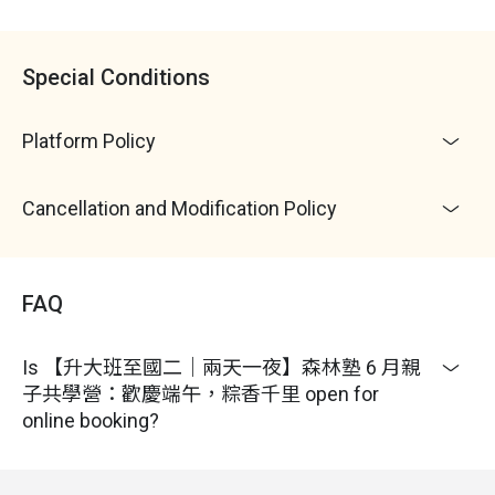
索興致，帶孩子們漫步雨景，學習用美的眼睛天地；
大小朋友可以選擇一起觀察自然氣象、生機盎然，或
在餐廳屋簷下喝茶聊天，山中一把火，全家人相聚享
Special Conditions
受親子濃情；四季遊程將應季節農產、天氣變化進行
彈性調整
Platform Policy
7.
本月份遊程需跑點（活動地點部分在園區外），若
您是包計程車或遊覽車，請下單後事先與志工老師確
認遊程內容與集合地點
Cancellation and Modification Policy
8. 森林塾位於相當原始的森林區，台電電線末端，山
居生活相當不容易，因此活動期間相當偶爾可能碰到
停電（晚上沒有冷氣吹）、停水（家庭提水桶房間擦
澡） 、颱風後樹頭阻擋道路多留宿一天山谷、汽車無
FAQ
法通行步行 30 分鐘進出山谷等非預設的緊急狀況。
加上森林區生態豐富， 社區孩子們盡力維護房間室內
Is 【升大班至國二｜兩天一夜】森林塾 6 月親
整潔衛生，但無法避免仍會出現螞蟻、壁虎、蜘蛛、
子共學營：歡慶端午，粽香千里 open for
蟑螂等。 志工老師們安全第一，帶著孩子們因應大自
online booking?
然的考驗、生活教育、野外求生，爸爸媽媽們多方考
量、留意，知悉同意後再報名
天氣影響
：山居生活下雨屬常態，志工前輩們 15 年