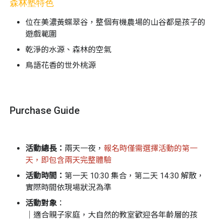
森林塾特色
位在美濃黃蝶翠谷，整個有機農場的山谷都是孩子的
遊戲範圍
乾淨的水源、森林的空氣
鳥語花香的世外桃源
有機無毒健康食材
無文明虛榮心的染濁
Purchase Guide
豐富的自然生態
遠離市區的塵囂
活動總長
：
兩天一夜，
報名時僅需選擇活動的第一
天，即包含兩天完整體驗
活動時間：
第一天 10:30 集合，第二天 14:30 解散，
實際時間依現場狀況為準
活動對象
：
｜適合親子家庭，大自然的教室歡迎各年齡層的孩