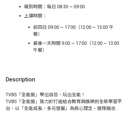
佳處方箋。
報到時間：每日 08:30 ~ 09:00
你是否也有像鈴木一朗的夢想？透過營隊的學習旅程，不
上課時間：
斷練習累積核心能量，在不久的將來一定會遇見更好的自
己！
前四日 09:00 ~ 17:00（12:00 ~ 13:00 午
餐）
參加 TVBS 體育小主播營將學習到：
最後一天時間 9:00 ~ 17:00（12:00 ~ 13:00
TVBS 體育小主播營是全新打造的營隊，在五天的活動
午餐）
中，除了讓學員們體會體育新聞從業人員的工作內容之
最晚接回時間：最晚 17:30 家長接回
外，我們更把體育與主播所需相關技能，融入到課程中，
目的在幫助孩子學會口語表達的技巧，提升自信，同時也
活動對象：
暑假後升五 ~ 九年級
能感受運動的迷人樂趣，興趣與新聞結合啟發孩子的潛
Description
活動地點：
力，讓他們樂於溝通分享，藉此對體育賽事能夠有更多的
認識。
前四天：待定
TVBS「全能營」學出自信、玩出全能！

TVBS「全能營」致力於打造結合教育與娛樂的全新學習平
聲音變化力
第五天：TVBS 內湖大樓｜114 台北市內湖區瑞
台，以「全能成長、多元發展」為核心理念，營隊融合媒
Pro 級配音大師傳授聲音變化小技巧，讓孩子知道發
光路 451 號 1F
體專業資源與創意思維，全面升級課程設計，規劃出豐富
聲、斷句、停頓的重點，感受聲音的有趣多變
集合 / 接回地點
：同上
多元的主題內容。

口語表達力