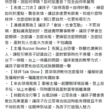
快忽慢，該如何停頓？如何加重音？完全由你來展現

・【 表達二刀流 】讓孩子「說得清楚＋說得好聽」，練習
如何抓重點、聲音表情，講話表達更有節奏。知道什麼時
候停、怎麼控制音量，開口更自然，也更有吸引力

・【 溝通滿貫砲 】讓孩子「會說，也會互動」，不死背
稿，重點講清楚就好，透過實際賽事教學，讓孩子學會怎
麼開頭、怎麼講、怎麼收尾，更練習怎麼問問題、怎麼回
答， 面對別人也能大方表達、不怕講錯

・【 主播 Buzzer Beater 】克服上台恐懼、聆聽也讚美別
人，課程引導孩子認識自己，面對緊張時也不畏懼，改善
台下一條龍，台上一條蟲的問題，循序漸進的教學方式，
讓孩子變得更有自信完成致勝關鍵一擊

・【 球評 Talk Show 】資深球評教你怎麼看球、播報術語
及播報好糗一羅籮筐的有趣故事

・【 來去球場晃晃 】跟著主播一起體驗球場設備，登上投
手坵、站上本壘板，同時跟球員面對面零距離溝通

・【 挑戰完全打擊 】台風訓練、公眾表達，讓孩子體會勇
敢比完美重要！讓孩子在公眾場合說話時能有穩健且不疾
不徐的表現，從眼神到站姿，為孩子打造個人魅力
