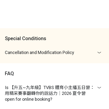
參訪副控、攝影棚，深入播報台後的神密樞紐
假，恕無法要求課程順延、補課或退費
6.
學員於活動期間應確實遵守相關活動規定，並於報
球場真給力
到後遵守營隊規則，注意自身安全
深入新莊棒球場，跟著應援團長、啦啦隊Girls、吉祥
7.
為維護課程學習效益，主辦單位保留課程內容調整
物一起揭開富邦悍將秘密基地
及授課講師異動之權利；授課講師需視當時實際安排
About TVBS
為主，前四天授課講師為業界專業口語表達訓練師，
Special Conditions
第五天為 TVBS 主播 / 記者 / 導播
TVBS 橫跨所有媒體界線的 T Media，在新媒體時代，提供
8. 活動照片與影片紀錄檔：
最精緻優質的戲劇和節目內容，透過最專業的新聞報導，
Cancellation and Modification Policy
成為華人世界的媒體領導品牌，為了將新聞教育向下紮
(1) 課程進行中工作人員將不定時側拍，並盡量平均拍
根，讓小朋友實際體驗新聞媒體工作，藉由專業的口語演
攝每位學員的上課照片，但絕非專屬的個人攝影師，
說訓練、與記者和主播的互動課程，讓小朋友實際坐上主
無法特別保證照片露出數量，也請鼓勵學員主動和鏡
FAQ
播台播報體育新聞，而專業的體育主播必須具備清晰的表
頭打招呼喔！
達力與高度的應變能力及對體育運動有高度的熱情和知
(2) 第 1 ~ 4 天的活動照片將於隔日上傳至「
TVBS 全
識。
Is 【升五~九年級】TVBS 體育小主播五日營：
能營
」FB 粉專，請按讚、追蹤、設定搶先看
用精采賽事翻轉你的說話力｜2026 夏令營
此課程透過專業的主播口說培訓，傳授體育主播必備的
自
open for online booking?
(3) 第 5 天於 TVBS 拍攝之活動照片與播報影片需經後
信力、表達力、溝通力、播報技巧及體育知識
，在 5 天的
製剪輯，於課程結束後 3 週上傳至雲端，將以簡訊及
學習旅程，累積口語表達的技巧及享受體育帶來的迷人樂