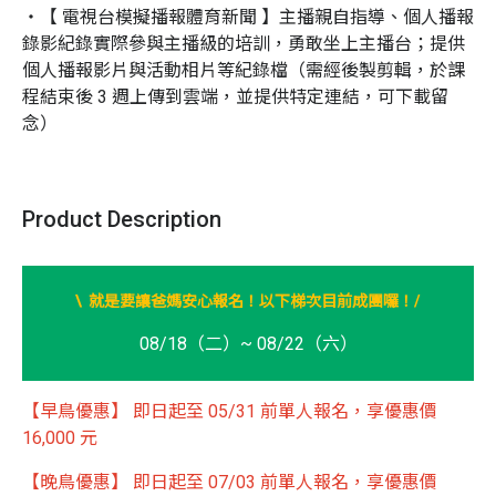
・【 電視台模擬播報體育新聞 】主播親自指導、個人播報
錄影紀錄實際參與主播級的培訓，勇敢坐上主播台；提供
個人播報影片與活動相片等紀錄檔（需經後製剪輯，於課
程結束後 3 週上傳到雲端，並提供特定連結，可下載留
念）
Product Description
/
\ 就是要讓爸媽安心報名！以下梯次目前成團囉！
08/18（二）~ 08/22（六）
【早鳥優惠】 即日起至 05/31 前單人報名，享優惠價
16,000 元
【晚鳥優惠】 即日起至 07/03 前單人報名，享優惠價