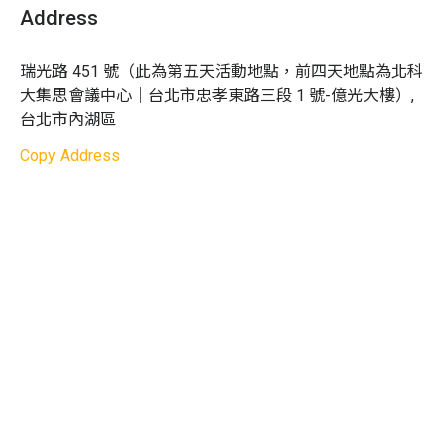
師生比例：
依年級分組，一組約 7 ~ 8 人，每組 1 位
Address
口條流利、咬字清晰、適當語速及肢體動作，運用表
透過互動式實作體驗，引導孩子探索興趣、激發潛能，並
隊輔
情及活用聲音的抑揚頓挫，強化表達四個重點
在過程中培養自信與表達力。在專業師資的帶領下，
費用內含：
材料費, 現場工具使用費, 場地費, 餐食費,
瑞光路 451 號（此為第五天活動地點，前四天地點為北科
TVBS「全能營」融合沉浸式學習模式，引領新世代教育風
清晰溝通力
公共意外責任險, 場地險, 旅遊平安險
大集思會議中心｜台北市忠孝東路三段 1 號-億光大樓）, 
潮，陪伴孩子展開全方位的成長旅程。
組織內容更具說服力，運用溝通三結構來掌控說話的
台北市內湖區
費用
不
含：
接送服務
邏輯架構
教學語言：
中文
Copy Address
球評專業力
注意事項：
請詳閱本頁面所有說明及取消與更改辦
專業球評讓你看門道也教你看熱鬧，一手掌握體育專
法，報名者視同同意體驗商之相關規範
業知識，搭配主播互動讓球賽更豐富精采
1.
付款完成後請儘速填寫《參加者資料》
2.
主辦單位將於開課前 1 ~ 2 週以簡訊及 E-mail 發送
主播自信力
行前通知函，內有上課時間地點等相關注意事項，請
最專業的新聞＋體育主播雙強聯手，傳授播報技巧及
務必留下家長 E-mail 及手機電話
自信力，今天的你將會是最棒的體育主播
3.
本費用不包含接送服務，亦不包含第五天至 TVBS
臨場應變力
電視台之往返交通費
主播面對面，建立氣場，展現自信，體驗臨場連線說
4.
學員完成報名後如因故無法參加，且未依規定申請
新聞
退費，視同該學員自動放棄，學員無法要求於事後參
加主辦單位之相關課程或行使任何權利
電視台魅力
5.
團體課程具連貫性與整體性，學員於營期間如需請