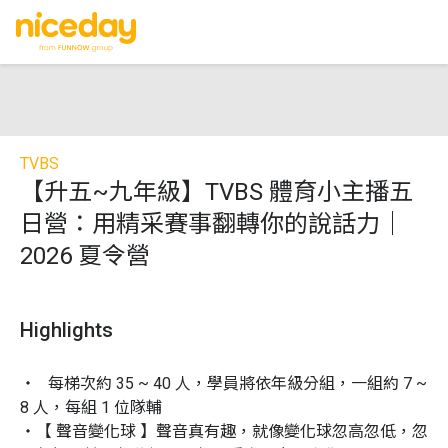
TVBS
【升五~九年級】TVBS 體育小主播五
日營：用精采賽事翻轉你的說話力｜
2026 夏令營
Highlights
・   每梯次約 35 ~ 40 人，學員將依年級分組，一組約 7 ~ 
8 人，每組 1 位隊輔

・【 聲音變化球 】聲音真有趣，就像變化球忽高忽低，忽