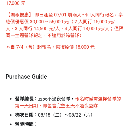
17,000 元
【團報優惠】 即日起至 07/01 前兩人～四人同行報名，享
總價優惠價 30,000 ~ 56,000 元（
2 人同行 15,000 元/
人、3 人同行 14,500 元/人、4 人同行 14,000 元/人；
僅限
同一主題營隊報名，不適用於跨營隊）
＊自 7/4（含）起報名，恢復原價 18,000 元
累積夢想方程式！
鈴木一朗曾說：「達成夢想方法只有一個就是累積微不足
Purchase Guide
道的小事。」
人都有夢想，但要如何達成夢想的目標？除了堅持信念、
充實自己及找到對的方法外，最重要的是累積，為夢想之
營隊總長：
五天不過夜營隊，
報名時僅需選擇營隊的
路累積所有能量，小六的鈴木一朗夢想就是當一名職棒選
第一天日期，即包含完整五天不過夜營隊
手，因此他的努力朝夢想前進，堅持日復一日的不斷的練
梯次日期：
08/18（二）～08/22（六）
習，成就他在職棒球場的崇高地位，他曾說：「天才，是
努力的累積！」努力累積微不足道的小事，就是築夢的最
營隊時間：