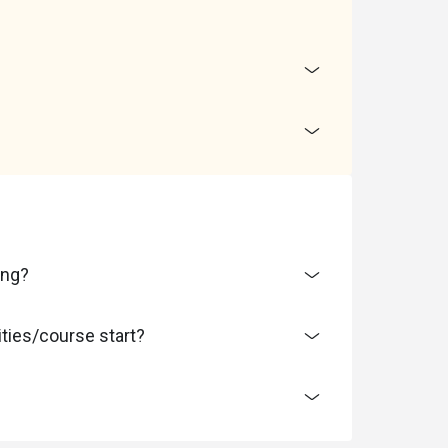
ng?
es/course start?