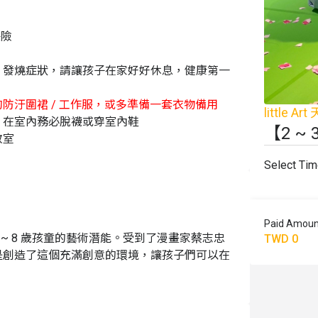
保險
冒、發燒症狀，請讓孩子在家好好休息，健康第一
防汙圍裙 / 工作服，或多準備一套衣物備用
little
，在室內務必脫襪或穿室內鞋
【2 ~
教室
內食用，建議輕食為主
Select Ti
燈）但不能錄影，拍照時間為課程結束前 5 分
主題為主；若需事先瞭解上課內容，可致電活動單
Paid Amoun
養2 ~ 8 歲孩童的藝術潛能。受到了漫畫家蔡志忠
TWD 0
退費但可選擇梯次補課，little art保有課
是創造了這個充滿創意的環境，讓孩子們可以在
課程，，通過自然引導的學習方式，從中培養出
車者可參考以下停車地點：
tle Art 也會定期舉辦卡漫題材的藝術展覽，
-B5，不分平假日汽車 $60 / H 元