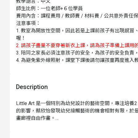
教學語言：中文
師生比例：一位老師+６位學員
費用內含：課程費用 / 教師費 / 材料費 / 公共意外責任
注意事項：
1. 教室為開放性空間，因此若是上課前孩子有出現感
喔！
2. 請孩子盡量不要穿著新衣上課，請為孩子準備上課用的
3. 陪同之家長必須注意孩子的安全，為孩子的安全負責
4. 為避免紫外線照射，課堂下課後請勿讓孩童再度進入
5. 顧及孩子教室內的安全、教室內不能攜帶飯菜湯水入
6.
為了避免干擾孩子上課過程，教室可以拍照（不開閃光
鐘，如有特殊需求可以和現場老師溝通
Description
7. 報名頁面照片僅供參考，課程主題依實際當日上課
位洽詢
Little Art 是一個特別為幼兒設計的藝術空間，專注培
天氣因素：如遇颱風等天災，依台北市政府規定公告停課，不予
的影響，蔡欣怡發現幼兒接觸藝術的機會相對有限，於
程內容調整之權利。
畫廊裡自由作畫。

停車資訊：
在這裡，幼兒可以參加塗鴉、泥土、花藝和料理等藝術
教室附近停車不易，建議多利用大眾交通工具前往；開
真實純真的想像力與表現力，進而啟發他們的內在美感。Lit
1. 敦南誠品：台北市大安區敦化南路 1 段 247 巷 1 號 B4