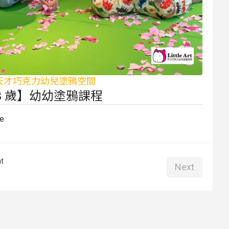
 Art 天才巧克力幼兒塗鴉空間
 3 歲】幼幼塗鴉課程
me
t
Next