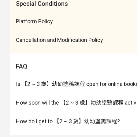
Special Conditions
Platform Policy
Cancellation and Modification Policy
FAQ
Is 【2 ~ 3 歲】幼幼塗鴉課程 open for online booki
How soon will the 【2 ~ 3 歲】幼幼塗鴉課程 activiti
How do I get to 【2 ~ 3 歲】幼幼塗鴉課程?