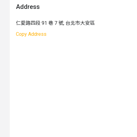
讓藝術更深入地融入親子生活中。

2. 復興國小：台北市敦化南路一段 262 號，不分平假日汽車 
Address
除了針對幼兒的藝術活動，Little Art 還設立了成人藝
現代人也能享受創作的樂趣。在專業且親切的老師指導
仁愛路四段 91 巷 7 號, 台北市大安區
術作品，還可以邀請朋友共同參加，享受快樂而色彩繽
Copy Address