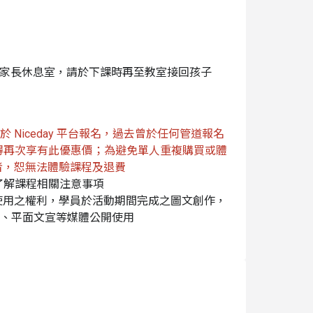
過生活中的科學現象，藉由系統性的教學方式，引
式進而解決問題。
未設置家長休息室，請於下課時再至教室接回孩子
Niceday 平台報名，過去曾於任何管道報名
即不得再次享有此優惠價；為避免單人重複購買或體
者，恕無法體驗課程及退費
，了解課程相關注意事項
償使用之權利，學員於活動期間完成之圖文創作，
路、平面文宣等媒體公開使用
載口罩
主辦單位有權調整課程延期或取消
day 將於行前通知您改期或全額退費