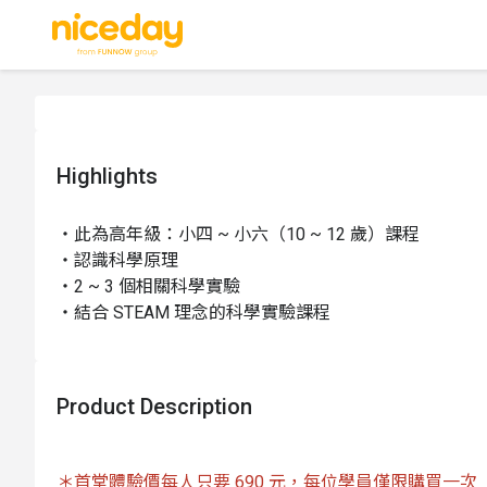
Highlights
・此為高年級：小四 ~ 小六（10 ~ 12 歲）課程

・認識科學原理

・2 ~ 3 個相關科學實驗

・結合 STEAM 理念的科學實驗課程
Product Description
＊首堂體驗價每人只要 690 元，每位學員僅限購買一