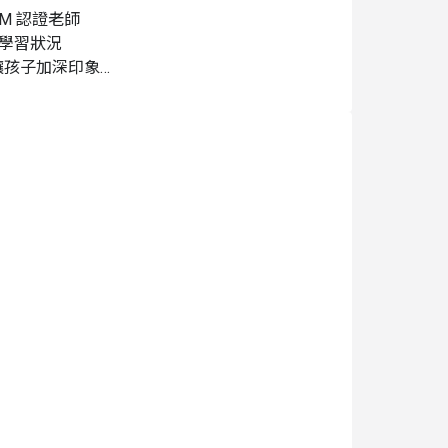
 認證老師

學習狀況

孩子加深印象

結合，培養科學素養，提升獨立思考能力，增加孩子