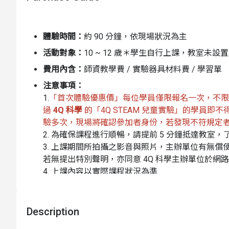
「給他們魚吃，不如教他們如何釣魚！」
體驗時間：
約 90 分鐘，依現場狀況為主
4Q 是成長學習過程中所需具備最重要的四個問題，透
導孩子們發現問題來源，提出自身的疑惑，思考應對方
活動對象：
10 ~ 12 歲＊學生自行上課，教室
費用內含：
師資教學費 / 實驗器具材料費 / 學習單
注意事項：
1.
「首次體驗優惠價」每位學員僅限報名一次，不限於 
過
4Q 科學
的「4Q STEAM 兒童實驗」的學員
驗多次，現場將確認參加者身份，若發現不符規定
2. 為確保課程進行順暢，請提前 5 分鐘抵達教室
3. 上課期間所拍攝之影音與照片，主辦單位有無
若無提出特別聲明，亦同意 4Q 科學主辦單位於網
4. 上課內容以實際課程狀況為準
課程主題
5. 進教室前量額溫和雙手消毒，上課期間需全程配
天氣影響：
如遇天氣等不可抗之天然災害因素，則
Description
活動成行：
4 人成班；若人數不足無法開班，Nice