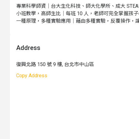
專業科學師資｜台大生化科技、師大化學所、成大 STEAM
小班教學，高師生比｜每班 10 人，老師可完全掌握孩子
一種原理，多種實驗應用｜藉由多種實驗，反覆操作，讓
結合 108 年課綱 STEAM 教學｜生活題材＋跨領域
學習競爭力
Address
復興北路 150 號 9 樓, 台北市中山區
Copy Address