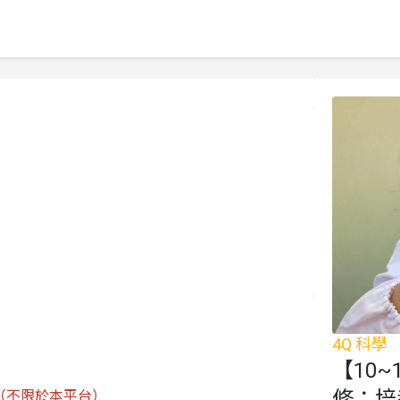
4Q 科學
【10~
修：培
次（不限於本平台）