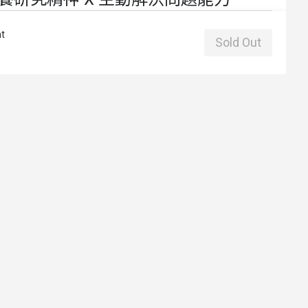
t
Sold Out