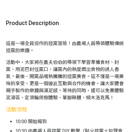
Product Description
這是一場全員協作的控窯冒險！由農場人員帶領體驗傳統
控窯的樂趣。
活動中，大家將在農夫伯伯的帶領下學習準備食材、封
窯，用泥巴封住窯口，讓窯內的熱度燜出食物的誘人香
氣。最後，開窯品嚐熱騰騰的控窯美食。這不僅是一場美
味的享受，更是一個彼此互動與合作的機會，讓大家體會
親手製作的樂趣與滿足感。等待的同時，還可以免費體驗
泥湯區、定滑輪爬樹體驗、單腳鞦韆、傾木洛克馬！
活動流程
10:00 開始報到
10:30 由農場人員控窯 DIY 教學（點火控窯＋包理食