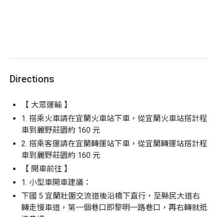
員，以便妥善安排
主辦單位有權使用課堂照片作為網路及行銷用
途，若不希望被拍攝或拍攝之照片不希望被使
用，請於行前告知主辦單位
寵物相關
：
因為園區雞鴨鵝採放牧方式，所以寵物禁
止入園
Directions
天氣影響：
如遇天氣等不可抗之天然災害因素，則主
辦單位有權調整課程延期或取消
【 大眾運輸 】
活動成行
：4 人成行， 40 人滿班；若人數不足無法開
1. 搭乘火車請在宜蘭火車站下車，從宜蘭火車站搭計程
團，Niceday 將於行前通知您改期或全額退費；若已
車到麗野莊園約 160 元
確認成班，Niceday 將不會另行通知
2. 搭乘客運請在宜蘭轉運站下車，從宜蘭轉運站搭計程
車到麗野莊園約 160 元
【 開車前往 】
1. 小型車開車建議：
下國 5 宜蘭壯圍交流道後沿橋下直行，至縣民大道右
轉走慢車道，第一個巷口即黎明一路巷口，再右轉就抵