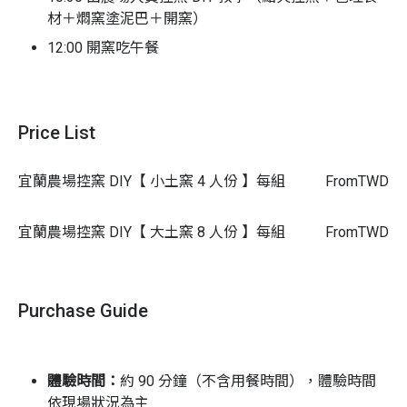
材＋燜窯塗泥巴＋開窯）
12:00 開窯吃午餐
燜窯及餐後空檔時間，可免費自由體驗泥湯區、定滑
輪爬樹體驗、單腳鞦韆、傾木洛克馬等
Price List
宜蘭農場控窯 DIY【 小土窯 4 人份 】每組
From
TWD
宜蘭農場控窯 DIY【 大土窯 8 人份 】每組
From
TWD
Purchase Guide
體驗時間：
約 90
分鐘（不含用餐時間），
體驗時間
依現場狀況為主