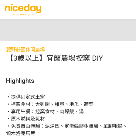
麗野莊園休閒農場
【3歲以上】宜蘭農場控窯 DIY
Highlights
・提供固定式土窯

・控窯食材：大雞腿、雞蛋、地瓜、蔬菜

・享用午餐：控窯食材、肉燥飯、湯

・原木燃料及耗材

・免費自由體驗：泥湯區、定滑輪爬樹體驗、單腳鞦韆、
傾木洛克馬等