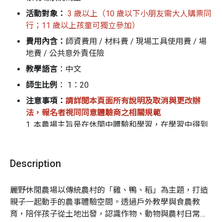
活動對象：
3 歲以上（10 歲以下小朋友需大人購票同
行；11 歲以上孩童可獨立參加）
費用內含：
師資費用 / 材料費 / 現場工具使用費 / 場
地費 / 公共意外責任險
教學語言
：中文
師生比例
： 1：
2
0
注意事項：
請詳閱本頁面所有說明及取消與更改辦
法，報名者視同同意體驗商之相關規範
1. 本農場主旨是在休閒中體驗和學習，在學習中得到
樂趣。所以鼓勵參加的伙伴帶著輕鬆的心情參與體驗
方能得到樂趣
2. 一般參加活動的朋友都習慣都市環境，對於農場園
Description
區設施所採用生態工法較為陌生，建議小朋友勿跑
跳，注意安全
麗野休閒農場以傳統農村的「雞、鴨、稻」為主題，打造
3. 小朋友吸收能力佳，歡迎家長陪同參與，可提升小
親子一起動手的農事體驗空間。透過戶外教學與食農教
孩學習效果
育，陪伴孩子從土地出發，認識作物、動物與農村日常。

4. 本莊園備有免洗碗筷，但為響應環保，請自備碗筷