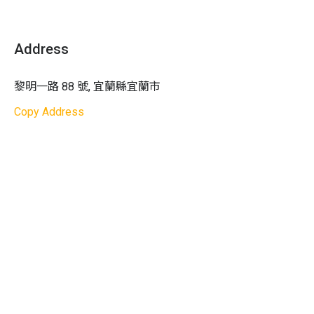
農場依季節推出體驗行程，如「小豬抱蛋 DIY」、「稻子
為佳
的一輩子（插秧／割稻）」、「農場焢窯點心/午餐 
5.
請於開場時間前 15 分鐘至櫃檯完成報到
DIY」、「換工吃點心（米苔目 DIY）」等，讓來訪的大小
Address
6.
活動需事前預約，現場不售票，活動當天請依預約
人數入園，謝絕臨時增加人數，現場也不提供加料服
務
黎明一路 88 號, 宜蘭縣宜蘭市
7.
考量火侯等安全問題，請勿自備食
Copy Address
貼心提醒
：
建議穿著方便活動且耐髒的衣服，因為會進行劈
柴、封窯等戶外勞作
請依據報名時間準時到達麗野休閒農場，以免錯
過活動開場
活動中涉及劈柴和生火，務必遵守現場指導員的
安全操作說明
活動是全家一起參與的過程，鼓勵大家互相合
作、共同體驗
如有特殊飲食需求或過敏，請事先告知工作人