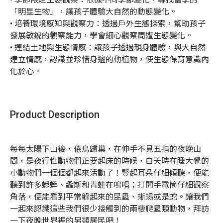
「明星生物」，讓孩子體驗大自然的動態變化。

• 培養環境感知與觀察力：透過戶外生態探索，幫助孩子
發展敏銳的觀察能力，學會細心觀察周遭生態變化。

• 連結土地與生態情感：讓孩子透過親身體驗，與大自然
建立情感，認識並珍惜身邊的動植物，使生態保育意識內
化於心。
Product Description
每每太陽下山後，倦鳥歸巢，在伸手不見五指的夜晚山
間，是夜行性動物們正要起床的時候，白天時在睡大覺的
小動物們一個個都起來活動了！豎起耳朵仔細傾聽，便能
聽到許多蟋蟀、螽斯和青蛙在鳴唱；打開手電筒仔細觀察
角落，便能看到平常躲起來的昆蟲、蜥蜴或是蛇。讓我們
一起來認識這些我們很少接觸到的兩棲爬蟲類動物，拜訪
一下夜晚世界裡的另類居民吧！