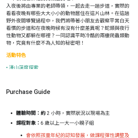
入夜後將由專業的老師帶領，一起去走一趟步道，實際的
看看夜晚有哪些大大小小的動物居住在這片山林。在這趟
野外夜間導覽過程中，我們將帶著小朋友去觀察平常白天
看慣的步道和在夜晚時候有沒有什麼差異呢？蛇類與夜行
性動物又都躲在哪裡？一同認識平時冷酷的兩棲爬蟲類動
物，究竟有什麼不為人知的秘密吧！
活動特色
• 淺山深度探索
淺山就是生活眼前所及的郊山，離我們很近卻常常是最熟
悉的陌生環境。
蟲蟲先生的科學教室將帶著親子一起挖掘
Purchase Guide
淺山的寶藏！
透過昆蟲與動物主題探索，深度認識環境生態大小事：在
體驗時間：約
2 小時，實際狀況以現場為主
不同季節走訪淺山步道探訪該季的明星生物，搭配手作與
活體昆蟲觀察互動，設計豐富的五感體驗活動，增進學習
課程對象：
6 歲以上一大一小親子組
樂趣，培養孩子的學習主動性。
會依照孩童年紀的認知發展，做課程彈性調整及