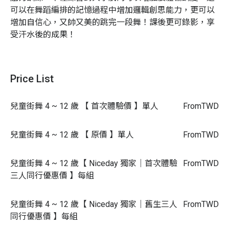
可以在舞蹈編排的記憶過程中增加邏輯創思能力，更可以
增加自信心，又帥又美的跳完一段舞！
課後更可錄影，享
受汗水後的成果！
活動特色
【 獨家全明星師資 】
Price List
1. 所有老師皆為擁有專業證照與豐富教學經驗的線上藝人
2. 練習舞技，更可以學習台風與表演力
兒童街舞 4 ~ 12 歲 【 首次體驗價 】單人
From
TWD
【 依能力分班 】
1. 依照每位小朋友的程度因材施教
兒童街舞 4 ~ 12 歲 【 原價 】單人
From
TWD
2. 讓每位小朋友享受舞蹈的樂趣與魅力
3. 從鏡中酷炫的自己，
發現自己的無限可能，激發潛力、
兒童街舞 4 ~ 12 歲【 Niceday 獨家｜首次體驗
From
TWD
自信心渾然天成！
三人同行優惠價 】每組
【 成果展現 】
1.
每堂課都有一段舞蹈編排，現學現賣，享受努力的成果
兒童街舞 4 ~ 12 歲【 Niceday 獨家｜舊生三人
From
TWD
2. 透過錄影驗收，讓小朋友成就感爆棚，從此愛上街舞！
同行優惠價 】每組