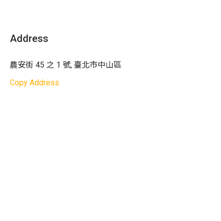
師為課程設計把關，使小朋友能在發育階段，增進感覺統
合、手眼腦協調和大腦前庭覺發展。
Address
農安街 45 之 1 號, 臺北市中山區
（可點擊圖片放大）
Copy Address
活動影片