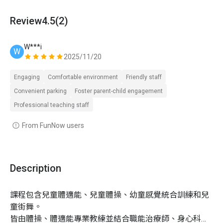
1.
請小朋友穿著運動服，並請自備飲用水
Review
4.5
(2)
2. 如有特殊疾病史（ 例：氣喘、心臟病等 ）或身體狀
況不佳（例：感冒 ）請務必提前告知
3.
「首次體驗價」每人限購 1 次，如體驗前核對身份
W***i
W
發現資格不符者，需現場補差額
2025/11/20
寵物相關
：
不開放寵物進入
Engaging
Comfortable environment
Friendly staff
天氣影響：
如遇天氣等不可抗之天然災害因素，則主
Convenient parking
Foster parent-child engagement
辦單位有權調整課程延期或取消
Professional teaching staff
活動成行
：3 人成行， 10 人滿班；若人數不足無法開
From FunNow users
團，Niceday 將於行前通知您改期或全額退費；若已
確認成班，Niceday 將不會另行通知
Description
課程包含兒童體適能、兒童體操、幼童感覺統合訓練和兒
童街舞。

皆由體操、體適能專業教練並結合職能治療師、身心科醫