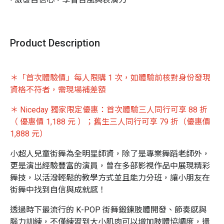
Product Description
＊
「首次體驗價」每人限購 1 次，如體驗前核對身份發現
資格不符者，需現場補差額
＊ Niceday 獨家限定優惠：
首次體驗三人同行可享 88 折
（ 優惠價 1,188 元 ）；舊生三人同行可享 79 折（優惠價
1,888 元）
小超人兒童街舞為全明星師資，除了是專業舞蹈老師外，
更是演出經驗豐富的演員，曾在多部影視作品中展現精彩
舞技，以
活潑輕鬆的教學方式並且能力分班，讓小朋友在
街舞中找到自信與成就感！
透過時下最流行的 K-POP 街舞鍛鍊肢體開發、節奏感與
腦力訓練，不僅練習到大小肌肉可以增加肢體協調度，還