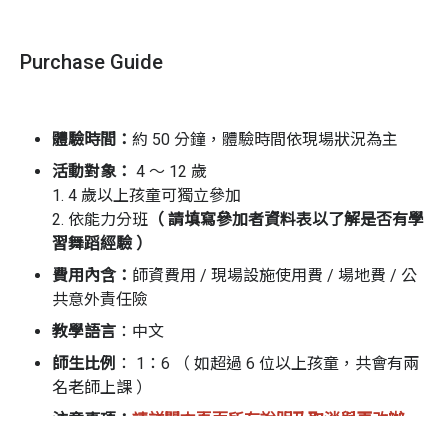
【 無毒、
安全有保障的教學環境 】
1. 教室均通過消防建築檢測
2. 室內地板均鋪設符合 SGS 檢驗合格的無毒 PE 軟性地墊
Purchase Guide
3. 有投保公共意外險
活動流程（以現場實際狀況為主）
體驗時間：
約 50
分鐘
，體驗時間依現場狀況為主
• 暖身時間
活動對象：
4 ～ 12 歲
1. 4 歲以上孩童可獨立參加
• 熱身時間
2. 依能力分班
（ 請填寫參加者資料表以了解是否有學
• 律動練習
習舞蹈經驗 ）
費用內含：
師資費用 / 現場設施使用費 / 場地費 / 公
• 舞蹈編排
共意外責任險
• 成果
展現（ 錄影 ）
教學語言
：中文
師資介紹
師生比例
： 1：6 （ 如超過 6 位以上孩童，共會有兩
名老師上課 ）
注意事項：
請詳閱本頁面所有說明及取消與更改辦
法，報名者視同同意體驗商之相關規範