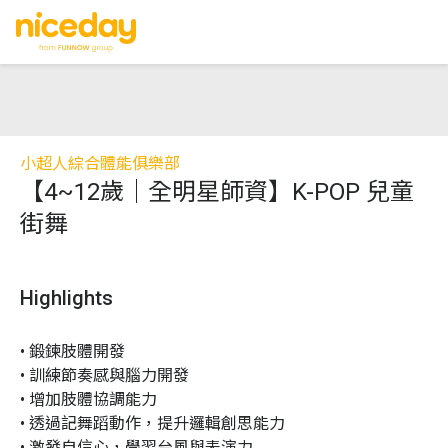
小超人綜合體能俱樂部
【4~12歲｜全明星師資】K-POP 兒童
街舞
Highlights
• 鍛鍊肢體開發

• 訓練節奏感與腦力開發

• 增加肢體協調能力

• 透過記舞蹈動作，提升邏輯創思能力

• 激發自信心，學習台風與表演力