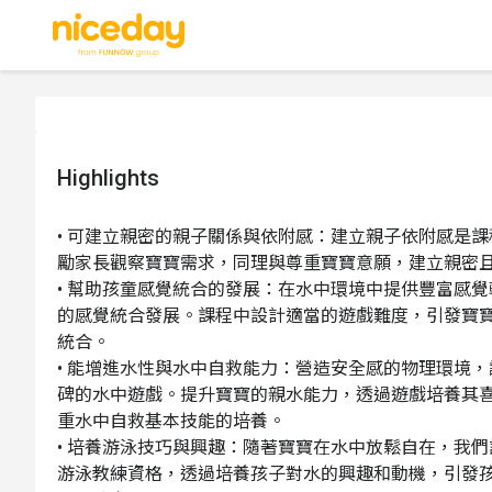
Highlights
• 可建立親密的親子關係與依附感：建立親子依附感是
勵家長觀察寶寶需求，同理與尊重寶寶意願，建立親密且
• 幫助孩童感覺統合的發展：在水中環境中提供豐富感
的感覺統合發展。課程中設計適當的遊戲難度，引發寶
統合。

• 能增進水性與水中自救能力：營造安全感的物理環境
碑的水中遊戲。提升寶寶的親水能力，透過遊戲培養其
重水中自救基本技能的培養。

• 培養游泳技巧與興趣：隨著寶寶在水中放鬆自在，我
游泳教練資格，透過培養孩子對水的興趣和動機，引發