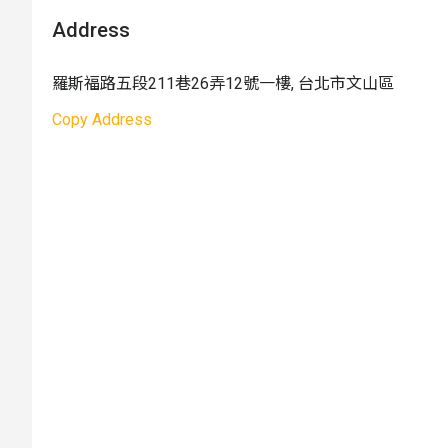
7.
遲到改期規則：課程開始前 15 分鐘小朋友及入
Address
質，若遲到即無法入水上課且不接受退費。如需要改期
即可為您重新預約課程
羅斯福路五段211巷26弄12號一樓, 台北市文山區
8. 如為自行開車，請提早出發，避免因為尋找車
寵物相關
：不開放寵物入館
Copy Address
天氣影響：
如遇天氣等不可抗之天然災害因素，則
府公告為主，如宣布停班停課即休館，如沒有宣布
活動成行
：1 組成行， 4 組滿班
活動影片
👶 新生兒潛水反射