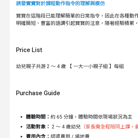
誘發寶寶對於課程動作指令的理解與模仿
寶寶在這階段已能理解簡單的日常指令，因此在各種動
明確簡短、豐富的語調引起寶寶的注意，隨著經驗積累
備，是課程的重要目標。
活動流程
Price List
• 暖身 / 更衣時間 15 分鐘：此為幼兒熟悉環境極
費 （遲到可現場與店家聯繫改期，並現場補繳 100 元
幼兒親子共游 2 ～ 4 歲 【 一大一小親子組 】每組
• 體驗時間 40 分鐘
• 玩水時間 10 分鐘
Purchase Guide
• 整理盥洗返家
環境介紹
體驗時間：
約 65
分鐘
，體驗時間依現場狀況為主
活動對象：
2 ～ 4 歲幼兒
（家長需全程陪同上課，
費用內含：
師資費用 / 場地費