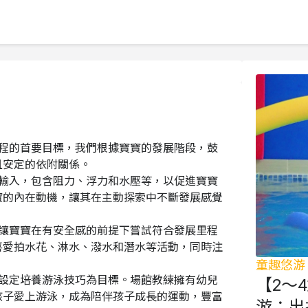
課程的首要目標，我們根據寶寶的發展階段，鼓
安定的依附關係。

覺輸入，包含阻力、浮力和水壓等，以促進寶寶
寶的內在動機，讓其在主動探索中不斷發展感覺
，讓寶寶在有安全感的前提下嘗試符合發展里程
喜愛拍水花、淋水、潑水和潛水等活動，同時注
童趣悠游
們設定培養游泳技巧為目標。場館教練擁有幼兒
【2～
孩子愛上游泳，成為陪伴孩子成長的運動，豐富
游：出