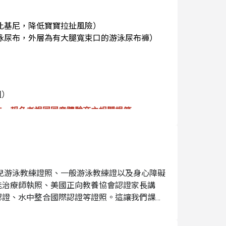
比基尼，降低寶寶拉扯風險）
游泳尿布，外層為有大腿寬束口的游泳尿布褲）
組）
法，報名者視同同意體驗商之相關規範
長陪同
內外兩層游泳尿布、家長和寶寶浴巾及盥洗用具和
租借泳衣，請填寫參加者資料表，於現場付現
抵達場館準備，遲到則無法入水上課
兒游泳教練證照、一般游泳教練證以及身心障礙
能治療師執照、美國正向教養協會認證家長講
尿布及外層游泳尿布褲（大腿有寬束口防漏設
認證、水中整合國際認證等證照。這讓我們課程
染泳池，須收取清潔費 10,000 元
對親子共游情況，啟發幼兒的各階段。場館內附
讀 3 篇行前文章，以利課程順利進行
密碼鎖置物櫃可供使用。