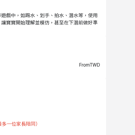
作遊戲中，如踢水、划手、拍水、潛水等，使用
，讓寶寶開始理解並模仿，甚至在下潛前做好準
為重要的時間，如遲到錯過此時間即無法上課且無法退
手續費）
From
TWD
最多一位家長陪同）