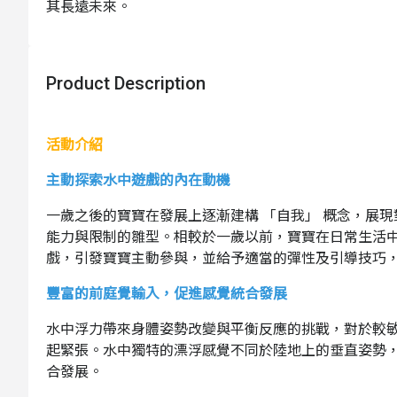
其長遠未來。
Product Description
活動介紹
主動探索水中遊戲的內在動機
一歲之後的寶寶在發展上逐漸建構 「自我」 概念，展
能力與限制的雛型。相較於一歲以前，寶寶在日常生活
戲，引發寶寶主動參與，並給予適當的彈性及引導技巧
豐富的前庭覺輸入，促進感覺統合發展
水中浮力帶來身體姿勢改變與平衡反應的挑戰，對於較
起緊張。水中獨特的漂浮感覺不同於陸地上的垂直姿勢
合發展。