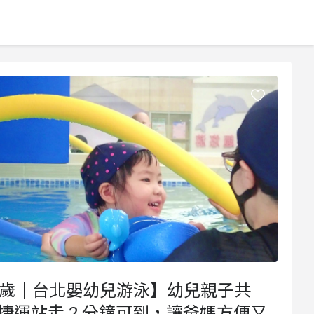
4歲｜台北嬰幼兒游泳】幼兒親子共
捷運站走 2 分鐘可到，讓爸媽方便又