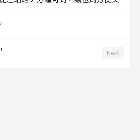
me
t
Next