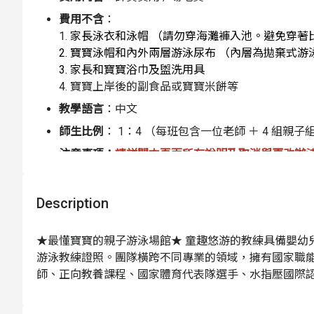
費用不含
：
1.
家長泳衣和泳帽 （請勿穿海灘褲入池。避免穿著
2. 寶寶泳帽和內外兩層游泳尿布 （內層為拋棄式
3. 家長和寶寶浴巾及盥洗用具
4. 寶寶上岸後的副食品或寶寶米餅等
教學語言
：中文
師生比例
： 1：4 （每班包含一位老師 ＋ 4 組親子
注意事項：
請詳閱本頁面所有說明及取消與更改辦
1.
親子共游課程
家長須全程陪同參與，
最多一位家
2. 請家長自行準備家長泳衣和泳帽、寶寶泳帽和
Description
寶寶上岸後的副食品或寶寶米餅等。如需要購買或
（租借恕無法挑選款式，數量有限須先預訂）
3.
請孩童
及入水陪同之家長務必於
課前 15 分鐘
★最懂寶寶的親子游泳場館★ 童趣悠游的教練具備嬰幼
4. 容易溢吐奶的寶寶，喝奶時間建議間隔 1 小時
游泳教練證照。團隊橫跨不同專業的領域，擁有國家職
5.
尚未戒尿布的小朋友，必須穿著內層拋棄式游泳
師、正向教養課程、國家體育代表隊選手、水指壓國際
計） ，
若未正確穿著內外層游泳尿布，導致糞便外漏汙
設計能包含更全面的角度，並能敏銳地在課程中觀察每
6. 為確保孩童安全及課程品質，請家長於課前仔細閱
有四間淋浴間、嬰兒澡盆、尿布台、哺乳室、飲水機、