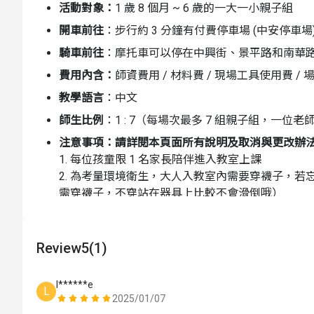
活動對象：
1 歲 8 個月 ~ 6 歲的一大一小親子組
開車前往
：步行約 3 分鐘有付費停車場 (中安停車場)
騎車前往
：摩托車可以停在中興街、景平路和南華
費用內含：
師資費用 / 材料費 / 現場工具使用費 / 
教學語言
：
中文
師生比例
：
1 : 7（每場次最多 7 組親子組，一位老
注意事項：請詳閱本頁面所有說明及取消與更改辦
1. 每位孩童限 1 名家長陪伴進入教室上課
2. 為考量環境衛生，大人入教室內需要穿襪子，若忘記
需穿襪子，不穿站在器具上比較不會滑倒哦）
3. 請提早 5 - 10 分鐘到教室讓寶貝熟悉一下環境
4. 上課時請家長牽著寶貝慢慢過關
5. 老師上課時會不停的持續協助每位排隊的孩子
Review
5
(1)
後再加入
6. 第一次上課孩子若尚未有秩序感，不需強迫，
l******e
L
慢引導孩子加入，一點一點的參與，觀察別人也是
2025/01/07
怕，也可以馬上跟老師說，老師會調整，一起陪伴