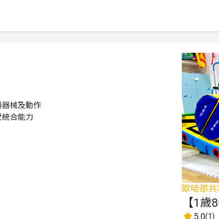
器械及動作

統合能力

歐哈那共
【1歲
5.0
(1)