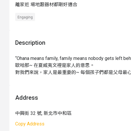
離家近 場地跟器材都剛好適合
7. 上課時家長可自由拍照或是短時錄影
寵物相關
：不開放寵物進入
Engaging
天氣影響：
如遇天氣等不可抗之天然災害因素，則
活動成行
：
4 人成團
Description
“Ohana means family, family means nobody gets left behin
歐哈那~ 在夏威夷文裡是家人的意思。

對我們來說，家人是最重要的~ 每個孩子們都是父母最心愛
我們希望在這個”歐哈那共享空間”裡，能讓來上課或參
激發大家的無限想像力，一起創造美好的Ohana歡樂回憶
Address
中興街 32 號, 新北市中和區
Copy Address