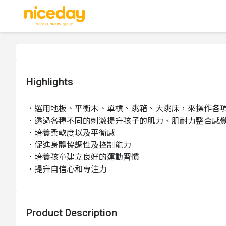
Highlights
．選用地板、平衡木、單槓、跳箱、大跳床，來操作各項
．透過各種不同的刺激提升孩子的肌力、肌耐力整合感覺
．培養柔軟度以及平衡感

．促進身體協調性及控制能力

．培養孩童建立良好的運動習慣

．提升自信心和專注力
Product Description