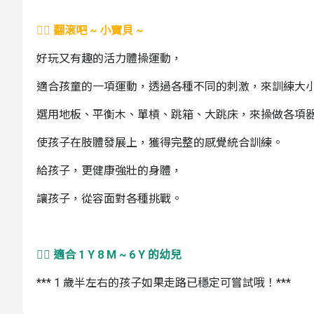
🤸‍♀️ 翻滾吧 ~ 小寶貝 ~
好玩又有趣的活力體操運動，
適合孩童的一項運動，透過各種不同的刺激，來訓練大
選用地板、平衡木、單槓、跳箱、大跳床，來操做各項
使孩子在肢體發展上，獲得完整的感覺統合訓練。
給孩子，更健康強壯的身體，
讓孩子，從容面對各種挑戰。
🤸‍♀️ 適合 1 Y 8 M ~ 6 Y 的幼兒
*** 1 歲半左右的孩子如果走路已穩定可嘗試哦！***