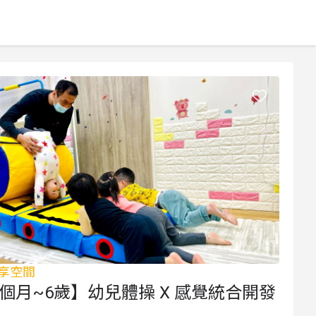
享空間
8個月~6歲】幼兒體操 X 感覺統合開發