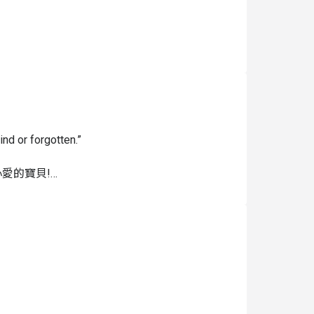
主辦單位有權調整課程延期或取消
d or forgotten.”

的寶貝!

與活動的大人和孩子們都能在這裡創作、學習、
!