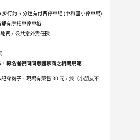
 步行約 6 分鐘有付費停車場 (中和國小停車場)
路都有摩托車停車格
場地費 / 公共意外責任險
師）
法，報名者視同同意體驗商之相關規範
穿襪子，現場有販售 30 元 / 雙（小朋友不
們不中斷，需要喝水或休息時可自行坐在旁邊休息
有的孩子沒看過或碰過的東西會害怕或緊張，可慢
孩子在學習，如果知道孩子對某些關卡會緊張害
讓孩子慢慢習慣建立秩序感哦！