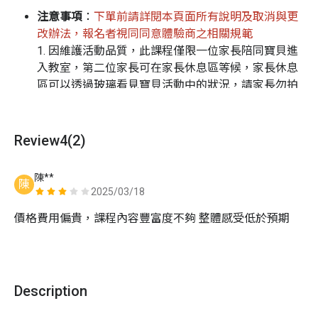
勇闖森林隧道Ｘ森林探險
注意事項
：
下單前請詳閱本頁面所有說明及取消與更
熱帶雨林的小世界
改辦法，報名者視同同意體驗商之相關規範
森林動物沼澤：非牛頓流體體驗！
1. 因維護活動品質，此課程僅限一位家長陪同寶貝進
入教室，第二位家長可在家長休息區等候，家長休息
點亮森林：顏料環節，服裝請斟酌
區可以透過玻璃看見寶貝活動中的狀況，請家長勿拍
課程介紹
打敲玻璃，容易造成不必要的危險哦！
2. 請於活動開始前 5 ~ 10 分鐘抵達到教室，先讓寶貝
相較於五感派對，【寶寶七感派對】多了「前庭覺」和
熟悉環境與空間，活動前建議先帶寶貝如廁，才不會
Review
4
(2)
「本體覺」，潘潘老師將會設計更多的視覺刺激、前庭刺
錯過精彩活動哦！
激、平衡感訓練、全身各種感官肢體發展！
3. 若在課前有任何不舒服的狀況，請務必請假在家休
陳**
陳
息，保護自己也保護他人，請家長一同配合哦！為了
2025/03/18
保護課程中寶貝們的權益，若在課程中有發現寶貝不
價格費用偏貴，課程內容豐富度不夠 整體感受低於預期
舒服的狀況，我們會請寶貝至旁休息，再請家長們見
諒
4. 空間會因天氣狀況調整冷氣溫度，若在活動中覺得
有需要調整的地方，請告知老師哦！
Description
5. 初次接觸五感類型課程的寶貝，容易出現緊張、害
怕、害羞、不敢行動甚至是哭鬧，這都是非常正常的