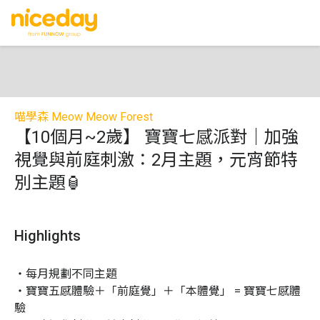
喵學森 Meow Meow Forest
【10個月~2歲】 寶寶七感派對｜加強
視覺與前庭刺激：2月主題，元宵節特
別主題🏮
Highlights
・每月規劃不同主題

・寶寶五感體驗＋「前庭覺」＋「本體覺」 = 寶寶七感體
驗
