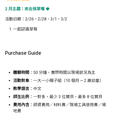
2 月主題：來去採草莓 🍓
活動日期：2/26、2/28、3/1、3/2
一起認識草莓
來去我的草莓園種草莓
草莓果汁來一杯
Purchase Guide
草莓轉呀轉
草莓園大塗鴉 X 創造自己的大草莓！（顏料環節，請
評估服裝）
體驗時間
：50 分鐘，實際時間以現場狀況為主
3 月主題：森林動物冒險 🌳
活動對象
：一大一小親子組（10 個月 ~ 2 歲幼童）
活動日期：3/15、3/16
教學語言
：中文
師生比例
：一對多，最少 3 位寶貝，最多 8 位寶貝
嘟嘟嘟嘟，出發囉！
費用內含
：師資費用／材料費／現場工具使用費／場
森林動物知多少
地費