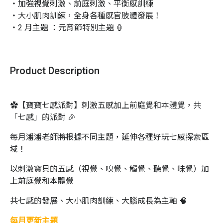
・加強視覺刺激、前庭刺激、平衡感訓練

・大小肌肉訓練，全身各種感官肢體發展！

・2 月主題 ：元宵節特別主題 🏮
Product Description
✿【寶寶七感派對】刺激五感加上前庭覺和本體覺，共
「七感」的派對 🎉
每月潘潘老師將根據不同主題，延伸各種好玩七感探索區
域！
以刺激寶貝的五感（視覺、嗅覺、觸覺、聽覺、味覺）加
上前庭覺和本體覺
共七感的發展、大小肌肉訓練、大腦成長為主軸 🧠
每月更新主題