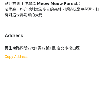
哦！請爸比媽咪多給寶貝一些時間慢慢適應，多鼓勵
歡迎來到【 喵學森 𝗠𝗲𝗼𝘄 𝗠𝗲𝗼𝘄 𝗙𝗼𝗿𝗲𝘀𝘁 】

寶貝嘗試看看，若出現此情況，爸比媽咪可以試著加
喵學森一座充滿創意及多元的森林，透過玩樂中學習，打
入他們一起玩耍，會加快寶貝適應的速度哦！
開對這世界認知的大門

6. 此活動中可能會使用到些許食材，因時間停留以及
愛玩是每個孩子的天性

衣服材質關係，無法保證能夠完全洗淨，建議家長與
各種主題精彩呈現，包含農場、果菜園、海底世界、森
0 ~ 6 歲的孩子們就像一張張白紙，等待著這世界替他們
寶貝都著舊衣、不怕髒、可以髒的服裝，才不會將心
林、剉冰店、冰淇淋店等⋯🍦
畫上美麗的色彩

Address
愛的衣服用髒哦！
我們以【 五感 】為主軸

加上每次主題皆不同的場景、顏料、顏色、泡泡、麵粉、
7. 請勿讓寶貝在空間裡奔跑，真的非常危險哦！
刺激孩子們的視覺、聽覺、嗅覺、觸覺、味覺

玉米⋯🤩
8. 活動中喵學森將進行拍照、錄影作為紀錄以及推廣
民生東路四段97巷1弄12號1樓, 台北市松山區
透過五感探索幫助寶貝們的大腦快速發展

使用，若不同意授權，請提前告知
 希望每位來到【 喵學森 】的孩子們都能夠擁有快樂的森
Copy Address
林體驗

天氣影響：
若因天氣如遇天氣等不可抗之天然災害因
讓我們一起陪著寶貝們長大吧！
素，則主辦單位有權調整課程延期或取消
活動成行：
3 位學生成班；如因人數不足無法成行，
Niceday 將於行前通知您改期或全額退費；若已確認
成班，Niceday 將不會另行通知