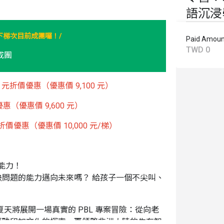
語沉浸
/
下梯次目前成團囉！
Paid Amoun
TWD 0
成團
0 元折價優惠（優惠價 9,100 元）
惠（優惠價 9,600 元）
優惠（優惠價 10,000 元/梯）
能力！
問題的能力邁向未來嗎？ 給孩子一個不尖叫、
天將展開一場真實的 PBL 專案冒險：從向老
瑪雅印加文化的探索，再領略非洲大陸的生存智