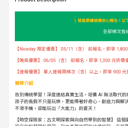
\ 就是要讓爸媽安心報名！以
全部梯次皆
【Niceday 限定優惠】 05/11（含） 前報名，即享 1,80
【晚鳥優惠】 06/05（含） 前報名，即享 1,300 元折價優
【連報優惠】 單人連報兩梯次（含）以上，即享 900 元折價
營隊介紹
告別傳統學習！深度連結真實生活，培養 AI 無法取代的
孩子的長假不只是玩樂，更能帶著好奇心、創造力與解決
不滑手機，卻能玩出「大能力」的夏天！
【時空探險家：古文明探索與向自然學到的智慧】 這個夏
祖宗的智慧開始學習、到古希臘文明的結構挑戰、南美