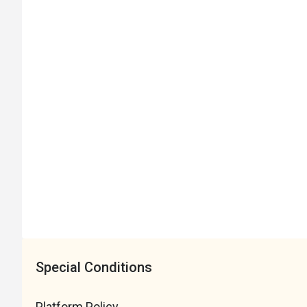
請於行前告知主辦單位
3. 特殊用餐者請事先告知（例如：素食 / 葷食不吃豬
4. 特殊過敏體質請務必告知（例如：堅果類嚴重過
緩解過敏藥物
5. 自備個人藥物並於藥包上寫上「學員姓名」與「
6. 本地區容易濕冷，請備足保暖衣物，自備個人防
7. 營隊期間，如遇學員體溫超過攝氏 38 度，將會
8. 於營隊期間，如遇學員因活動 / 遊戲互動產
如發生無法立即傷口處理狀況，將會立即連繫家長
關於生病：
1. 營隊開始前（不含出發日）若學員因生病無法
費用後退回剩餘款項（此費用包含但不限於材料費、
2. 營隊開始後（包含出發日）若學員因生病無法
參加天數的費用（此費用包含但不限於材料費、餐食
天氣影響
：
如遇天氣等不可抗之天然災害因素，則
Special Conditions
行前通知
：
體驗商預計會於營隊開始前 1
5
日，會以 
活動成行
：15 人成班，20 人滿班；如因人數不足無
Platform Policy