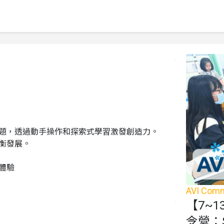
題，透過動手操作和探索式學習激發創造力。

衡發展。

驗

AVI Com
【7~
令營：S