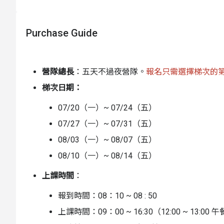
慧。這裡沒有標準答案，只有透過手作、體能與戶外探索
受像馬雅戰士般精準、像法老時代工程師般智慧。
Purchase Guide
「帶得走的創造力」：我們將透過最受全球教育界推崇
的跨學科深度探索，讓他們親身「玩真的、學更深」！
成果發表活動：每位學員都將完成專題製作並進行英語
營隊總長
：五天不過夜營隊。
報名只需選擇梯次的
梯次日期：
➞ 每週皆為獨立設計主題式活動，內容豐富有趣，歡迎
擴張思考的視野。
07/20（一）~ 07/24（五）
07/27（一）~ 07/31（五）
別讓孩子的暑假消磨在螢幕前！ 加入我們，在手作與汗
08/03（一）~ 08/07（五）
營隊特色
08/10（一）~ 08/14（五）
專案式深度學習：化身「時空工程師」解決古代難
上課時間
：
跨領域五感開發：結合科學、歷史、美學與體能，
報到時間：08：10 ~ 08 : 50
帶得走的創造力：動手實作建築模型，鍛鍊應對未
上課時間：09：00 ~ 16:30（12:00 ~ 13:00 
沉浸式體能挑戰：結合南美勇士與希臘競技，訓練