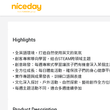
Highlights
• 全英語環境，打造自然使用英文的氣氛

• 創客專案導向學習，結合STEAM跨領域主題  

• 創意啟發：每週專案式學習讓孩子們有機會深入某個主
• 全方位成長：每日體能活動，確保孩子們的身心健康平
• 實作專題與成果發表，訓練口語與表達 

• 文化深入探討、戶外活動、自然探索、藝術創作全方位體
• 每週主題活動不同，適合多週連續參加 
Product Description