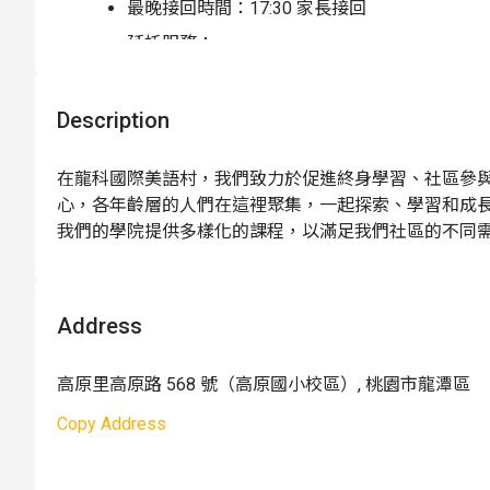
最晚接回時間：17:30 家長接回
每週戶外探索：走出教室將知識與真實世界連結
延托服務：
團隊協作領導：透過連鎖機關挑戰，學習分工溝通
17：30 前接回
緩衝不收費
成果發表會：孩子自信展示專案成果，展現邏輯表
Description
17：30 ~ 18：30
接回，酌收延托費 NT$ 1
營隊流程
活動對象
：7 ~ 13 歲
在龍科國際美語村，我們致力於促進終身學習、社區參
07/20（一）~ 07/24（五）
活動地點
：高原國小校區｜桃園市龍潭區高原里高原路 
心，各年齡層的人們在這裡聚集，一起探索、學習和成長
我們的學院提供多樣化的課程，以滿足我們社區的不同
集合 / 接回地點
：高原國小校區｜桃園市龍潭區高原里
作工作坊，我們的課程旨在提供實用技能和個人成長。
費用內含
：
師資費, 材料費, 現場工具使用費, 場地費
費用不含
：旅遊平安險
Address
教學語音
：
雙語（英文為主，一助教中文協助） 部
同協助
高原里高原路 568 號（高原國小校區）, 桃園市龍潭區
師生比例
：1：10（每班一位老師＋一位助教）
Copy Address
注意事項
：
請詳閱本頁面所有說明及取消與更改辦
1. 為維護學員保險權益，完成付款後請儘速填寫《
2.
主辦單位有權使用課堂照片作為網路及行銷用途