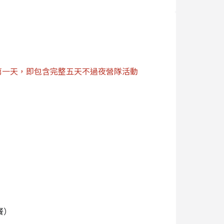
激發的無限創造力！ 讓孩子在團隊協作中，感
的專案式學習模式，引導學員展開一場為期四週
彙報，培養口語表達與自信心。
第一天，即包含完整五天不過夜營隊活動
孩子報名參加多週，持續積累能力、建立自信、
水中，培養帶得走的創造力與解決問題的勇氣。
題，培養實戰力
啟發左右腦
來的思維
午餐）
爆發力與平衡