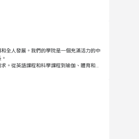
與團隊節奏
達力
00
與和全人發展。我們的學院是一個充滿活力的中
568 號
。

需求。從英語課程和科學課程到瑜伽、體育和實
高原路 568 號
我們還會舉辦季節性活動和長者活動，確保每個
, 餐食費, 公共意外責任險, 旅遊平安險
分戶外活動由中文指導老師進行，英文教師將協
法，報名者視同同意體驗商之相關規範
參加者資料》
，若不希望被拍攝或拍攝之照片不希望被使用，