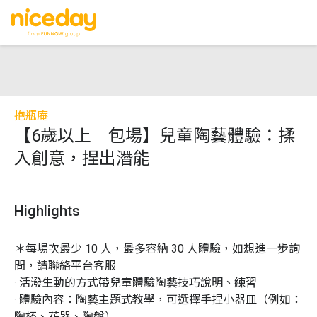
抱瓶庵
【6歲以上｜包場】兒童陶藝體驗：揉
入創意，捏出潛能
Highlights
＊每場次最少 10 人，最多容納 30 人體驗，如想進一步詢
問，請聯絡平台客服

· 活潑生動的方式帶兒童體驗陶藝技巧說明、練習

· 體驗內容：陶藝主題式教學，可選擇手捏小器皿（例如：
陶杯、花器、陶盤）
