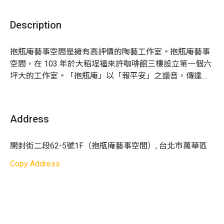
通知後請於 2 個月內領取；若超過 2 個月未領回者，
作品將以福利品售出
Description
4.
每場次最少 10 人，最多容納 30 人體驗
活動成行：
至少 10 人可成團，30 人滿團
；如因人數
抱瓶庵藝事空間是擁有高評價的陶藝工作室。抱瓶庵藝事
不足無法成行，Niceday 將於行前通知您改期或全額
空間，在 103 年於大稻埕福來許咖啡館三樓設立第一個六
退費；若已確認成班，Niceday 將不會另行通知
坪大的工作室。「抱瓶庵」以「報平安」之諧音，傳達棲
居一隅之祈願，並以文人書齋的風格傳達簡靜的生活美
學。另一方面，「抱瓶庵」在字面上則完整呈現出器物的
意象。也因為製器、用器、愛物、惜物，抱瓶庵選用甲骨
Address
文的「福」字設計為公司商標。甲骨文「福」字之象形，
乃是描繪一雙手捧持一器皿，內盛飲食，以謝於天。其中
開封街二段62-5號1F（抱瓶庵藝事空間）, 台北市萬華區
深意更直接體現本團隊強調的「結緣」、「聚藝」、「共
同生產」「在地創作」等「藝事」概念。

Copy Address
抱瓶庵藝事空間體驗內容：手捏陶、陶藝體驗

抱瓶庵藝事空間評價：Facebook 5 星好評

抱瓶庵藝事空間推薦：交通便利，捷運西門站步行 9 分鐘
即可抵達。

抱瓶庵藝事空間預約、抱瓶庵藝事空間價格立刻查看