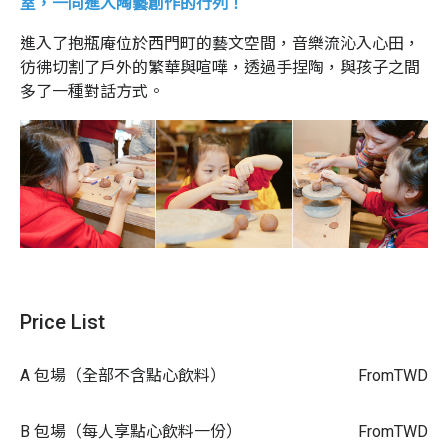
室，一同進入陶藝創作的行列！
進入了抱瓶庵位於西門町的藝文空間，音樂流沁入心田，
彷彿切割了戶外的繁華與喧嘩，透過手捏陶，與孩子之間
多了一種對話方式。
在這裡，孩子們可以自由捏出想要的器皿，也可以和老師
討論創作出理想中的陶藝作品。
Price List
抱瓶庵想要提供給大家的，是一個自由創作的場所，沒有
框架、輕鬆自在地為自己設計出最佳的陶器，每個孩子都
A 包場（全部不含點心飲料）
From
TWD
是最好的設計師，也是最棒的陶藝家！
B 包場（每人享點心飲料一份）
From
TWD