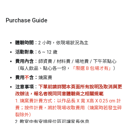
Purchase Guide
體驗時間
：2 小時，依現場狀況為主
活動對象
：6 ~ 12 歲
費用內含
：師資費 / 材料費 / 場地費 / 下午茶點心
（每人飲品、點心各一份，
「限選 B 包場才有」
）
費用
不
含
：
燒窯費
注意事項
：
下單前請詳閱本頁面所有說明及取消與更
改辦法，報名者視同同意體驗商之相關規範
1. 燒窯費計費方式：以作品長 X 寬 X高 X 0.25 cm 計
費；按件計費，將於現場收取費用（燒窯時若發生碎
裂除外）
2. 教室中有安排座位區可讓家長休息
3. 作品燒製完成後將另行通知體驗者自行前往領取，