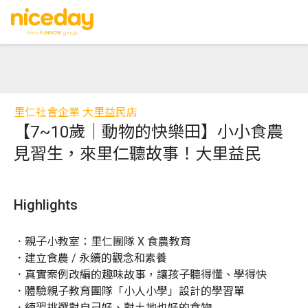
里仁社會企業 大里益民店
【7~10歲｜動物的快樂田】小小食農
見習生，來里仁聽故事！大里益民
Highlights
．親子小教室：里仁團隊 X 食農教育

．建立食農 / 永續的觀念和素養

．真實案例改編的趣味故事，讓孩子聽得懂、學得快

．體驗親子教育團隊「小人小學」設計的學習單

．練習挑選對自己好、對土地也好的食物
