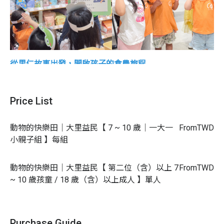
從里仁故事出發，開啟孩子的食農旅程
在里仁，匯聚了許多暖心的永續故事！
有農友用友善耕作
守護土地，有廠商堅持少添加、推動惜食，
也有越來越多
Price List
家庭選擇本土、蔬食，減少碳排放！
親子教育團隊「小人小學」結合 108 課綱，將這些故事設
動物的快樂田｜大里益民【 7 ~ 10 歲｜一大一
From
TWD
計成教材，
小親子組 】每組
讓孩子輕鬆認識食物背後的食農知識！
活動特色
動物的快樂田｜大里益民【 第二位（含）以上 7
From
TWD
~ 10 歲孩童 / 18 歲（含）以上成人 】單人
里仁親子小教室共五個單元
單元 1 動物的快樂田 | 蟲、鳥、蝴蝶都安心的家
（✅本堂課程）
Purchase Guide