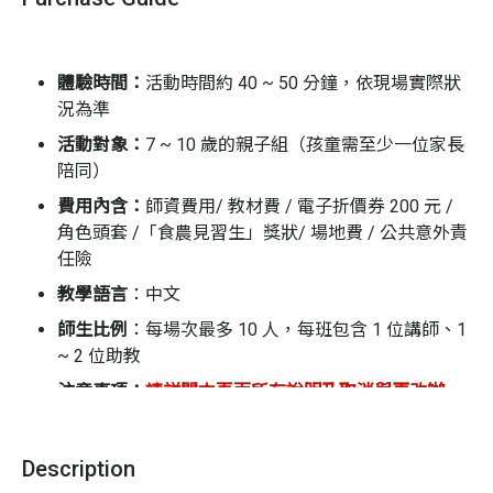
單元 2 天然的尚好 | 認識食物原來的味道
單元 3 吃菜救地球 | 這樣幫地球降溫最簡單
單元 4 食物小旅行 | 蔬果，請不要搭飛機！
體驗時間：
活動時間約 40 ~ 50 分鐘，依現場實際狀
況為準
單元 5 惜食的魔法 | 發揮不浪費的超能力！
活動對象：
7
~ 10 歲的親子組（孩童需至少一位家長
每個單元透過【角色扮演】、【故事互動】、【學習
陪同）
任務】與【門市導覽】，幫助孩子培養食農素養，建
費用內含：
師資費用/ 教材費 / 電子折價券 200 元 /
立關懷地球的視野！
角色頭套 /「食農見習生」獎狀/ 場地費 / 公共意外責
活動流程（課程時間約 40 ~ 50 分鐘，依現場情況而定）
任險
教學語言
：
中文
暖身開場 | 戴上角色頭套，故事要開始囉
師生比例
：
每場次最多 10 人，每班包含 1 位講師、1
故事互動 | 邊聽邊玩，互動中學習食農
~ 2 位助教
挑戰任務 | 動動手、動動腦，完成學習單，拿獎狀
注意事項：
請詳閱本頁面所有說明及取消與更改辦
門市導覽 | 選安心、挑永續，成為食農小尖兵
法，報名者視同同意體驗商之相關規範
1.
名額有限，額滿為止
常見問題
Description
2.
報名完成後，請盡速填寫參加者資料
Q1｜
我家小朋友不是 7 ~ 10 歲，能報名這場活動