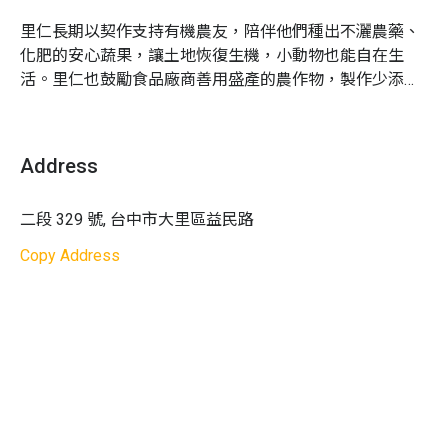
3.
活動十分鐘前開始報到，建議準時抵達，才不會錯
嗎？
過教學過程
里仁長期以契作支持有機農友，陪伴他們種出不灑農藥、
4.
里仁電子折價券將於活動報到時，透過「里仁水滴
化肥的安心蔬果，讓土地恢復生機，小動物也能自在生
本活動專為 7~ 10 歲兒童設計。
本單元會針對 3 ~ 6 歲、
會員 APP」發放
活。里仁也鼓勵食品廠商善用盛產的農作物，製作少添加
11 ~ 12 歲開設適齡的活動，歡迎持續關注！
5. 建議尚未加入里仁會員的朋友，在報名後先用手機
的零食，給大人小孩安心又美味的選擇。

下載里仁 APP，並完成會員註冊，以節省活動當天的
在這裡，你可以聽到很多珍惜食物、守護大地的暖心故
Q2｜電子折價券要怎麼領取？
報到時間
Address
請家長在報到時，打開手機中「里仁水滴會員 APP 」依現
6.
課程進行過程會拍照或錄影作為後續活動推廣使
場人員引導領取電子折價券。一種「價目商品組合」領取
用，若有疑慮者請先行告知
一張電子折價券。如：訂購一大一小親子組＋單人組，則
二段 329 號, 台中市大里區益民路
寵物相關
：不開放寵物進入
領取 2 張折價券。
Copy Address
天氣影響：
如遇天氣等不可抗之天然災害因素，則主
提醒您：請於該場活動結束前領取電子折價券，活動結束
辦單位有權調整課程延期或取消
後，恕不補發。
活動成行
：
6 人成班，10 人滿班；如因人數不足無法
成行，Niceday 將於行前通知您改期或全額退費；若
Q3｜折價券可以當天用嗎？
已確認成班，Niceday 將不會另行通知
可以的！電子折價券領取後，歡迎當天就使用。
請特別留意使用期限，逾期即無法使用。