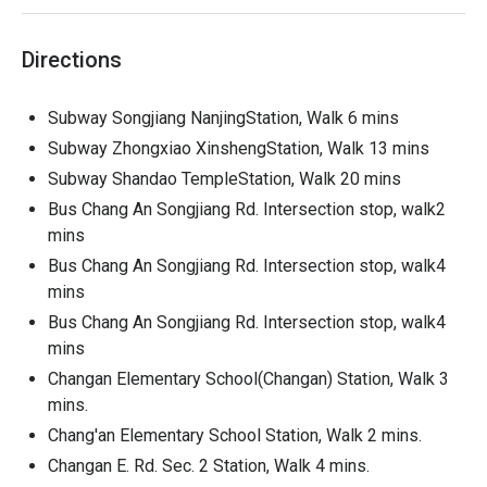
飯捲、捲餅
，依現場實際狀況為主；如有過敏食材請
詳填參加者資料
Directions
4.
學員如因生病等個人因素未能出席課程，將不予退
回款項，亦不接受請假或補課，詳見「取消與更改時
Subway Songjiang NanjingStation, Walk 6 mins
間政策」
營隊影片
5. 報名後請加入體驗商官方 Line 並加入營隊群組
Subway Zhongxiao XinshengStation, Walk 13 mins
6. 參與課程之孩童若不同意肖像權請特別告知主辦單
Subway Shandao TempleStation, Walk 20 mins
位
Bus Chang An Songjiang Rd. Intersection stop, walk2
7. 參與孩童需看懂注音，無相關影像拍攝基礎可以
mins
8. 孩子有任何特殊的健康狀況與需求，歡迎與體驗商
Bus Chang An Songjiang Rd. Intersection stop, walk4
溝通討論，若未提前告知，並於期間出現如：言語暴
mins
力、肢體暴力、性騷擾等影響課程與活動進行之行
Bus Chang An Songjiang Rd. Intersection stop, walk4
為，將有權請家長接回孩子並不再退費
mins
關於保險
：
Changan Elementary School(Changan) Station, Walk 3
mins.
因政府規定，若孩子（未滿十五足歲被保險人）
先前已投保的意外險及壽險所有保單之加總喪葬
Chang'an Elementary School Station, Walk 2 mins.
費已達 69 萬元，則本次旅行平安保險保單將不
Changan E. Rd. Sec. 2 Station, Walk 4 mins.
予承保亦不額外退回保費，特此告知，敬請見諒