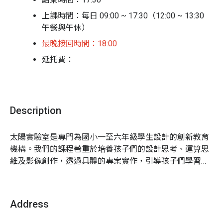
每一個孩子都能設計出自己的感應式裝置。
上課時間：每日 09:00 ~ 17:30
（12:00 ~ 13:30
午餐與午休）
報名即送教具！不只給魚更給釣竿
最晚接回時間：
18:00
太陽實驗室希望每個孩子都有「自己動手做、而非小組輪
延托費：
流」的機會。在學校分組進行實驗時，常常會有孩子都在
重複一定動作，並沒有實際體驗完整操作的遺憾。太陽實
17:30 ~ 18:00 接回，緩衝不收費
驗室五日電路冬令營將給孩子「報名即送一人一組市價
2,180 元的貝睿創 BC168 電路積木玩具」營隊結束帶回
18:00 ~ 18:30接回，酌收延托費 100 元/人
家，繼續成為電路高手
！
Description
18:30 ~ 19:00接回，酌收延托費 200 元/人
太陽實驗室是專門為國小一至六年級學生設計的創新教育
活動對象：
二 ～ 四年級；
需看得懂注音，無拍攝經驗
機構。我們的課程著重於培養孩子們的設計思考、運算思
/ 平板使用基礎亦可參加
維及影像創作，透過具體的專案實作，引導孩子們學習如
活動地點：
台北市長安國中｜台北市中山區松江路 70
何解決問題並發揮創意。本身獲得「STEM.ORG認證」，
巷 11 號
透過我們的教學，孩子們不僅能學習到知識，更能夠在日
集合 / 接回地點
：台北市長安國中｜台北市中山區松
常生活中運用這些思維工具，為未來的學習與成長打下堅
Address
江路 70 巷 11 號
實的基礎。服務範圍遍及整個大台北、台中及高雄地區，
舉辦的課程及營隊，深受家長與學生喜愛。
師生比例：
1：6（
每梯次包含一位主講老師 ＋ 一位