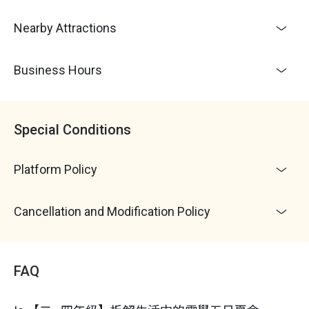
主辦單位投保需一定工作天數處理，
活動日前
30
Nearby Attractions
天內主辦單位無法協助辦理
，需請家長自行投保
關於生病
：
營隊開始後（包含出發日）若學員因生病
Business Hours
等個人因素（非因 Sigel Labs 太陽實驗室致使，亦非
自然災害如颱風、地震致使之原因）無法繼續參加，
在提供診斷證明後可依比例退回剩餘未參加天數的費
Special Conditions
用（此費用包含但不限於材料費、餐食費、保險費
等）
Platform Policy
短期授課，不接受請假或補課
學生於開課日前第 8 日以前提出退費申請：退還
Cancellation and Modification Policy
繳納費用總額 90%
學生於開課日前 7 日至第 1 日提出退費申請：退
還繳納費用總額 80%
FAQ
學生於開課日至起第 2 堂課上課前提出退費申請
者，退還當期開班約定繳納費用總額
70 %；
學生