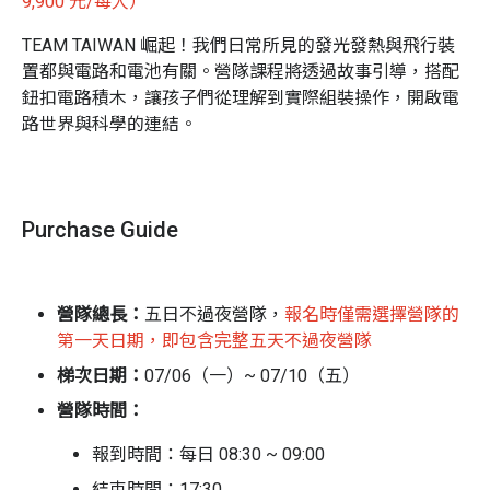
9,900 元/每人）
TEAM TAIWAN
崛起！我們日常所見的發光發熱與飛行裝
置都與電路和電池有關。營隊課程將透過故事引導，搭配
鈕扣電路積木，讓孩子們從理解到實際組裝操作，開啟電
路世界與科學的連結。
電路無所不在！拆解日常裝備，探索電流世界
日常生活中最常用到的能源就是電，而我們了解這神奇又
Purchase Guide
無所不在的「電」嗎？學習電路最好的方法就是從日常生
活中常見的裝置下手，親自拆解實作。原來每天接觸到感
應式電燈、磁浮列車、甚至是家中的防盜門都有電的魔
營隊總長：
五日不過夜
營隊，
報名時僅需選擇營隊的
法！
第一天日期，即包含完整五天不過夜營隊
鈕釦式教具：自己做感應式路燈、防盜門
梯次日期：
07/06（一）~ 07/10（五）
說到電路，總是會想到纏繞的電線以及數也數不完的電子
營隊時間：
零件 ⋯⋯ 如此複雜的裝置孩子如何產生學習興趣？這次太
報到時間：每日
08:30 ~ 09:00
陽實驗室特別選用鈕扣電路積木，克服了繁雜的設備以及
連接上的困難，透過扣、拔的動作，降低實作的門檻，讓
結束時間：17:30