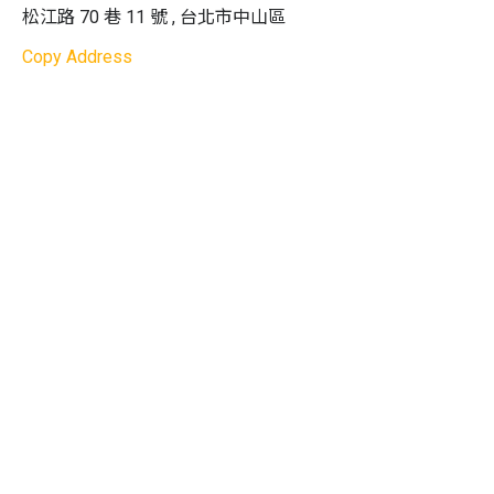
松江路 70 巷 11 號 , 台北市中山區
助教 ＋ 一位行政老師，每梯次最多招收 12 位學員）
Copy Address
營隊流程
費用內含：
所有教具教材：報名即送一人一組市價
2,180 元
的貝睿創
BC168
電路積木玩具、相關電路時
應所需各項設備器材
/ 餐食費 / 師資費 / 場地費 / 現
場工具使用費 / 公共意外責任險 /
國內旅遊平安險 /
戶外教學門票費
費用
不
含：
若有外出行程，戶外教學時大眾運輸工具
之交通費
教學語言：
中文
注意事項：
請詳閱本頁面所有說明及取消與更改辦
法，報名者視同同意主辦單位之相關規範
1.
付款完成後請儘速填寫《參加者資料》，請於營隊
開始 30 日前填寫完畢以利主辦單位作業
2.
主辦單位有權使用課堂照片作為網路及行銷用途，
若不希望被拍攝或拍攝之照片不希望被使用，請於行
前告知主辦單位
3.
營隊期間將有兩天中午提供輕食，例如：三明治、