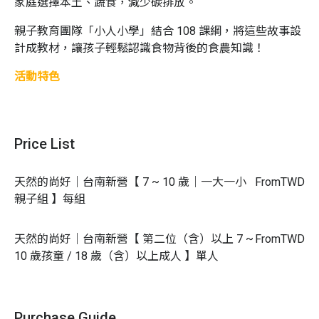
家庭選擇本土、蔬食，減少碳排放。
親子教育團隊「小人小學」結合 108 課綱，將這些故事設
計成教材，
讓孩子輕鬆認識食物背後的食農知識！
活動特色
里仁親子小教室共五個單元
單元 1 動物的快樂田 | 蟲、鳥、蝴蝶都安心的家
Price List
單元 2 天然的尚好 | 認識食物原來的味道（✅本
堂課程）
天然的尚好｜台南新營【 7 ~ 10 歲｜一大一小
From
TWD
單元 3 吃菜救地球 | 這樣幫地球降溫最簡單
親子組 】每組
單元 4 食物小旅行 | 蔬果，請不要搭飛機！
天然的尚好｜台南新營【 第二位（含）以上 7 ~
From
TWD
單元 5 惜食的魔法 | 發揮不浪費的超能力！
10 歲孩童 / 18 歲（含）以上成人 】單人
每個單元透過【角色扮演】、【故事互動】、【學習
任務】與【門市導覽】，幫助孩子培養食農素養，建
立關懷地球的視野！
Purchase Guide