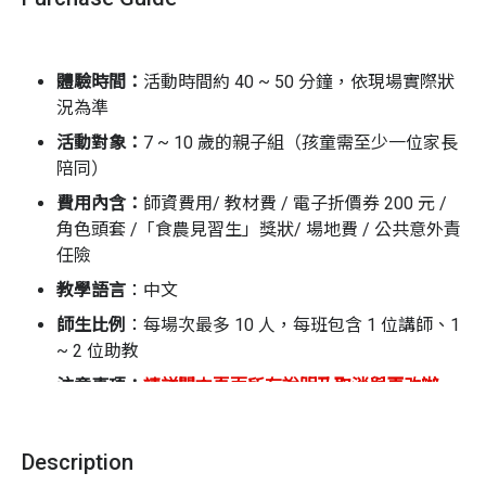
活動流程（課程時間約 40 ~ 50 分鐘，依現場情況而定）
暖身開場 | 戴上角色頭套，故事要開始囉
體驗時間：
活動時間約 40 ~ 50 分鐘，依現場實際狀
故事互動 | 邊聽邊玩，互動中學習食農
況為準
挑戰任務 | 動動手、動動腦，完成學習單，拿獎狀
活動對象：
7
~ 10 歲的親子組（孩童需至少一位家長
門市導覽 | 選安心、挑永續，成為食農小尖兵
陪同）
費用內含：
師資費用/ 教材費 / 電子折價券 200 元 /
常見問題
角色頭套 /「食農見習生」獎狀/ 場地費 / 公共意外責
Q1｜
任險
我家小朋友不是 7 ~ 10 歲，能報名這場活動
嗎？
教學語言
：
中文
本活動專為 7~ 10 歲兒童設計。
師生比例
：
每場次最多 10 人，每班包含 1 位講師、1
本單元會針對 3 ~ 6 歲、
11 ~ 12 歲開設適齡的活動，歡迎持續關注！
~ 2 位助教
注意事項：
請詳閱本頁面所有說明及取消與更改辦
Q2｜電子折價券要怎麼領取？
法，報名者視同同意體驗商之相關規範
請家長在報到時，打開手機中「里仁水滴會員 APP 」依現
1.
名額有限，額滿為止
Description
場人員引導領取電子折價券。一種「價目商品組合」領取
2.
報名完成後，請盡速填寫參加者資料