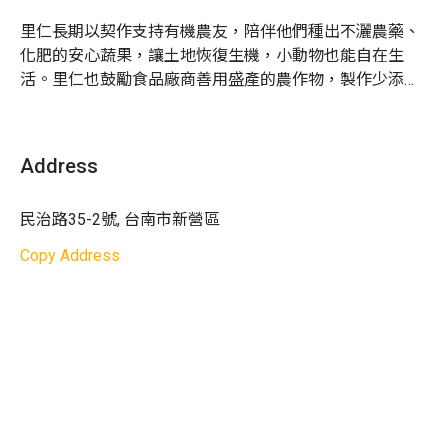
一張電子折價券。如：訂購一大一小親子組＋單人組，則
3.
活動十分鐘前開始報到，建議準時抵達，才不會錯
領取 2 張折價券。
過教學過程
里仁長期以契作支持有機農友，陪伴他們種出不灑農藥、
4.
里仁電子折價券將於活動報到時，透過「里仁水滴
化肥的安心蔬果，讓土地恢復生機，小動物也能自在生
提醒您：請於該場活動結束前領取電子折價券，活動結束
會員 APP」發放
活。里仁也鼓勵食品廠商善用盛產的農作物，製作少添加
後，恕不補發。
5. 建議尚未加入里仁會員的朋友，在報名後先用手機
的零食，給大人小孩安心又美味的選擇。

下載里仁 APP，並完成會員註冊，以節省活動當天的
在這裡，你可以聽到很多珍惜食物、守護大地的暖心故
Q3｜折價券可以當天用嗎？
報到時間
Address
可以的！電子折價券領取後，歡迎當天就使用。請特別留
6.
課程進行過程會拍照或錄影作為後續活動推廣使
意使用期限，逾期即無法使用。
用，若有疑慮者請先行告知
民治路35-2號, 台南市新營區
寵物相關
：不開放寵物進入
Copy Address
天氣影響：
如遇天氣等不可抗之天然災害因素，則主
辦單位有權調整課程延期或取消
活動成行
：
6 人成班，10 人滿班；如因人數不足無法
成行，Niceday 將於行前通知您改期或全額退費；若
已確認成班，Niceday 將不會另行通知