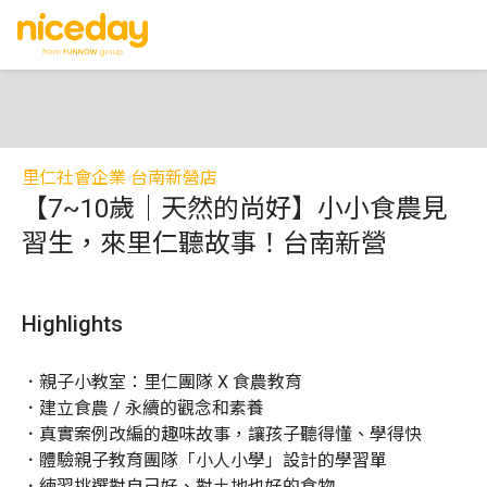
里仁社會企業 台南新營店
【7~10歲｜天然的尚好】小小食農見
習生，來里仁聽故事！台南新營
Highlights
．親子小教室：里仁團隊 X 食農教育

．建立食農 / 永續的觀念和素養

．真實案例改編的趣味故事，讓孩子聽得懂、學得快

．體驗親子教育團隊「小人小學」設計的學習單

．練習挑選對自己好、對土地也好的食物
