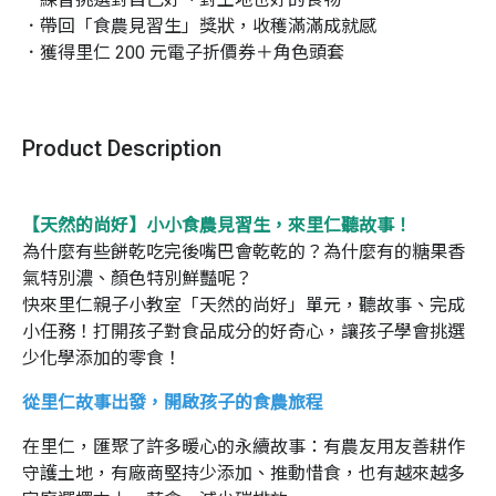
．帶回「食農見習生」獎狀，收穫滿滿成就感

．獲得里仁 200 元電子折價券＋角色頭套
Product Description
【天然的尚好】小小食農見習生，來里仁聽故事！
為什麼有些餅乾吃完後嘴巴會乾乾的？為什麼有的糖果香
氣特別濃、顏色特別鮮豔呢？
快來里仁親子小教室「天然的尚好」單元，聽故事、完成
小任務！打開孩子對食品成分的好奇心，讓孩子學會挑選
少化學添加的零食！
從里仁故事出發，開啟孩子的食農旅程
在里仁，匯聚了許多暖心的永續故事：
有農友用友善耕作
守護土地，有廠商堅持少添加、推動惜食，
也有越來越多