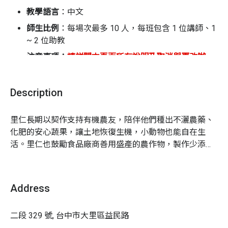
活動流程（課程時間約 40 ~ 50 分鐘，依現場情況而定）
教學語言
：
中文
師生比例
：
每場次最多 10 人，每班包含 1 位講師、1
暖身開場 | 戴上角色頭套，故事要開始囉
~ 2 位助教
故事互動 | 邊聽邊玩，互動中學習食農
注意事項：
請詳閱本頁面所有說明及取消與更改辦
挑戰任務 | 動動手、動動腦，完成學習單，拿獎狀
法，報名者視同同意體驗商之相關規範
門市導覽 | 選安心、挑永續，成為食農小尖兵
1.
名額有限，額滿為止
Description
2.
報名完成後，請盡速填寫參加者資料
常見問題
3.
活動十分鐘前開始報到，建議準時抵達，才不會錯
過教學過程
里仁長期以契作支持有機農友，陪伴他們種出不灑農藥、
Q1｜
我家小朋友不是 3 ~ 6 歲，能報名這場活動嗎？
4.
里仁電子折價券將於活動報到時，透過「里仁水滴
化肥的安心蔬果，讓土地恢復生機，小動物也能自在生
本活動專為 3 ~ 6 歲兒童設計。
本單元會針對 7 ~ 10 歲、
會員 APP」發放
活。里仁也鼓勵食品廠商善用盛產的農作物，製作少添加
11 ~ 12 歲開設適齡的活動，歡迎持續關注！
5. 建議尚未加入里仁會員的朋友，在報名後先用手機
的零食，給大人小孩安心又美味的選擇。

下載里仁 APP，並完成會員註冊，以節省活動當天的
在這裡，你可以聽到很多珍惜食物、守護大地的暖心故
Q2｜電子折價券要怎麼領取？
報到時間
Address
6.
課程進行過程會拍照或錄影作為後續活動推廣使
請家長在報到時，打開手機中「里仁水滴會員 APP 」依現
用，若有疑慮者請先行告知
場人員引導領取電子折價券。一種「價目商品組合」領取
二段 329 號, 台中市大里區益民路
一張電子折價券。如：訂購一大一小親子組＋單人組，則
寵物相關
：不開放寵物進入