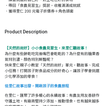
．帶回「食農見習生」獎狀，收穫滿滿成就感

．獲得里仁 200 元電子折價券＋角色頭套
Product Description
【天然的尚好】小小食農見習生，來里仁聽故事！
為什麼有些餅乾吃完後嘴巴會乾乾的？為什麼有的糖果香
氣特別濃、顏色特別鮮豔呢？
快來里仁親子小教室「天然的尚好」單元，聽故事、完成
小任務！打開孩子對食品成分的好奇心，讓孩子學會挑選
少化學添加的零食！
從里仁故事出發，開啟孩子的食農旅程
在里仁，匯聚了許多暖心的永續故事：
有農友用友善耕作
守護土地，有廠商堅持少添加、推動惜食，
也有越來越多