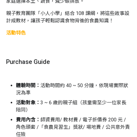
家庭選擇本土、蔬食，減少碳排放。
親子教育團隊「小人小學」結合 108 課綱，將這些故事設
計成教材，
讓孩子輕鬆認識食物背後的食農知識！
活動特色
里仁親子小教室共五個單元
單元 1 動物的快樂田 | 蟲、鳥、蝴蝶都安心的家
Purchase Guide
單元 2 天然的尚好 | 認識食物原來的味道（✅本
堂課程）
單元 3 吃菜救地球 | 這樣幫地球降溫最簡單
體驗時間：
活動時間約 40 ~ 50 分鐘，依現場實際狀
況為準
單元 4 食物小旅行 | 蔬果，請不要搭飛機！
活動對象：
3
~ 6 歲的親子組（孩童需至少一位家長
單元 5 惜食的魔法 | 發揮不浪費的超能力！
陪同）
每個單元透過【角色扮演】、【故事互動】、【學習
費用內含：
師資費用/ 教材費 / 電子折價券 200 元 /
任務】與【門市導覽】，幫助孩子培養食農素養，建
角色頭套 /「食農見習生」獎狀/ 場地費 / 公共意外責
立關懷地球的視野！
任險