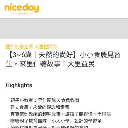
里仁社會企業 大里益民店
【3~6歲｜天然的尚好】小小食農見習
生，來里仁聽故事！大里益民
Highlights
．親子小教室：里仁團隊 X 食農教育

．建立食農 / 永續的觀念和素養

．真實案例改編的趣味故事，讓孩子聽得懂、學得快

．體驗親子教育團隊「小人小學」設計的學習單

．練習挑選對自己好、對土地也好的食物
