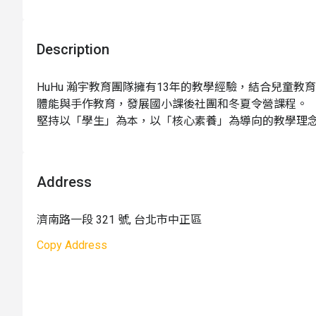
18:01 ~ 18:30 接回，酌收課後托育費 200
活動對象：
大班升一 ～ 六年級
Description
活動地點：
國立台北商業大學｜台北市中正區濟南路一
集合 / 接回地點
：
國立台北商業大學｜台北市中正區濟
HuHu 瀚宇教育團隊擁有13年的教學經驗，結合兒童
師生比例：
1：8（每班包含 1 位老師＋ 3 位助教老
體能與手作教育，發展國小課後社團和冬夏令營課程。

堅持以「學生」為本，以「核心素養」為導向的教學理念，
費用內含：
師資費, 材料費, 現場工具使用費, 場地費,
領域，透過自主創作及實際操作的有趣活動設計，引導學
費用
不
含：
延托費
STEAM 全人素養。
教學語言：
中文
Address
注意事項：
請詳閱本頁面所有說明及取消與更改辦
1.
付款完成後請儘速填寫《參加者資料》
濟南路一段 321 號, 台北市中正區
2. 主辦單位有權使用課堂照片作為網路及行銷用
請於參加者資料告知主辦單位
Copy Address
3. 餐盒符合營養基準， 1 主食搭配 3 ~ 4 樣配
4. 午餐統一訂購餐盒，請自行攜帶環保筷 / 湯匙
5. 活動內容將會視上課情況做適當的調整
6. 請孩童自備：水壺、鉛筆盒、環保筷 / 湯匙