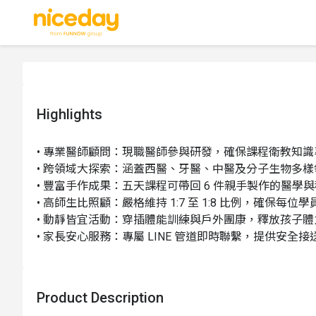
Highlights
• 專業醫師顧問：現職醫師參與研發，確保課程衛教知識
• 跨領域大探索：涵蓋西醫、牙醫、中醫及分子生物多樣領
• 豐富手作成果：五天課程可帶回 6 件親手製作的醫學與
• 高師生比照顧：嚴格維持 1:7 至 1:8 比例，確保每位學
• 動靜皆宜活動：穿插體能訓練與戶外團康，釋放孩子體力
• 家長安心服務：專屬 LINE 管道即時聯繫，提供安全接
Product Description