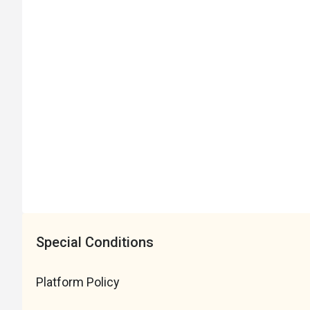
品、電動玩具
7. 加入『校區專屬 LINE 』群組 ( 攜帶物品
時更新在 LINE 校區課務群組）
關於生病
：
1. 營隊開始前（不含出發日）若學員因生病無法
費用後退回剩餘款項（此費用包含但不限於材料費、
2. 營隊開始後（包含出發日）若學員因生病無法
參加天數的費用（此費用包含但不限於材料費、餐食
行前通知
：
體驗商預計會於營隊開始前 14
日，會以 
天候影響：
如遇天氣等不可抗之天然災害因素，則
市發布停課消息，則同步停課
活動成行：
15 人
成班，30 人滿
班；若人數不足無法成
費；若已確認成班，Niceday 將不會另行通知
Special Conditions
Platform Policy