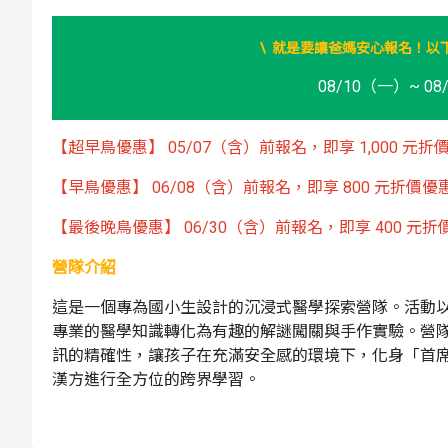
\ 就是要讓爸媽安心報名！以
08/10（一）~ 0
【超早鳥優惠】 05/07（含）前報名，即享 1,000 元折價
【早鳥優惠】 06/08（含）前報名，即享 800 元折價優惠
【最後晚鳥優惠】 06/30（含）前報名，即享 400 元折價
營隊介紹
這是一個專為國小生設計的沉浸式醫學探索營隊。活動
專業的醫學知識轉化為有趣的解謎闖關與手作實驗。營
訊的精確性，讓孩子在充滿安全感的環境下，化身「首
漢方進行全方位的跨界學習。
營隊最大的亮點在於「高度參與感」與「精細動作訓練