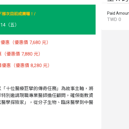
Paid Amoun
/
下梯次目前成團囉！
TWD 0
8/14（五）
優惠（優惠價 7,680 元）
（優惠價 7,880 元）
優惠（優惠價 8,280 元）
以「十位醫療巨擘的傳奇任務」為故事主軸，將
隊特別邀請現職專業醫師擔任顧問，確保衛教資
席醫學探險家」，從分子生物、臨床醫學到中醫
」。孩子將操作專為兒童設計的安全教具，挑戰