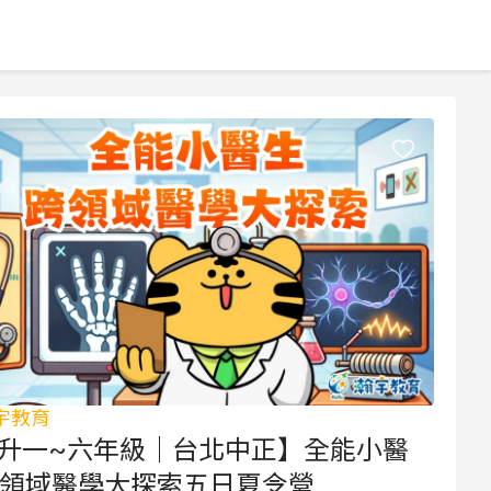
瀚宇教育
升一~六年級｜台北中正】全能小醫
 跨領域醫學大探索五日夏令營