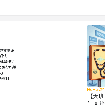
專業準確

域

科學作品

員獲得指導



送機制
HuHu 
【大班
生 X