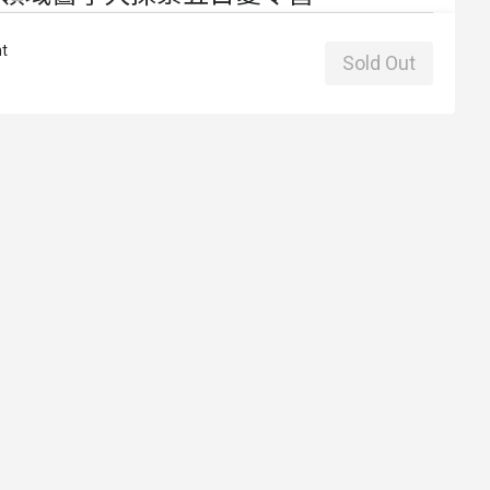
t
Sold Out