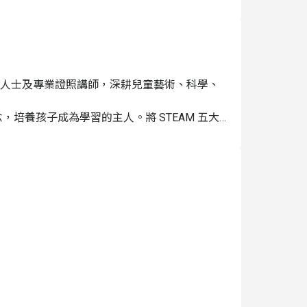
元/天/人
段 321 號
南路一段 321 號
教育人士及專業證照講師，深耕兒童藝術、科學、
師：30 位學員）
培養孩子成為學習的主人。將 STEAM 五大
 餐食費, 公共意外責任險, 場地險
生自主思考、分析問題和解決問題，藉此培養 
法，報名者視同同意體驗商之相關規範
途，若不希望被拍攝或拍攝之照片不希望被使用，
菜，每日更換不同菜色
、個人藥品、防蚊液；請勿攜帶：剪刀、尖銳危險物