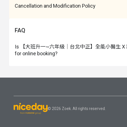
Cancellation and Modification Policy
FAQ
Is 【大班升一~六年級｜台北中正】全能小醫生 X
for online booking?
© 2026 Zoek. All rights reserved.