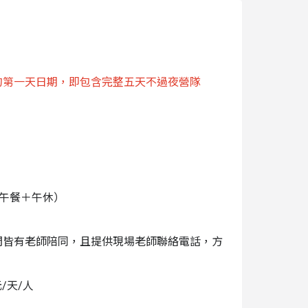
甚至模擬「3D 仿生齒模修復」。這不僅能滿足孩
重、培養解決問題的專注力。此外，營隊結合
器」、「反應測量機」等 6 樣科學作品並帶回
的實踐經驗。
的第一天日期，即包含完整五天不過夜營隊
知識專業準確
顯影等模擬實驗
為國小生量身打造
學與科學作品
每位學員獲得指導
:20 午餐＋午休）
感官的學習環境
持孩子體力與專注
間皆有老師陪同，且提供現場老師聯絡電話，方
元/天/人