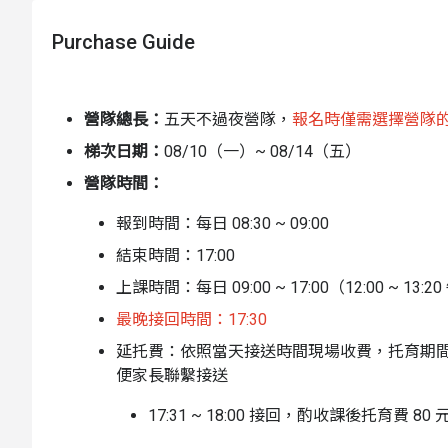
「擬真外科縫合術」、進行「水果 DNA 萃取」實驗，
子對醫生職業的好奇心，更能在實作中建立對生命的尊
Purchase Guide
STEAM 教育理念，孩子在五天內將親手完成「聲學聽診
家，讓醫學不再只是書本上的名詞，而是能與家人分享
營隊特色
營隊總長：
五天不過夜營隊，
報名時僅需選擇營隊
梯次日期：
08/10（一）~ 08/14（五）
專業醫師顧問：現職醫師參與研發，確保課程衛教
營隊時間：
擬真醫學實作：體驗外科縫合、DNA 萃取與 X 光
安全教具設計：使用圓頭安全縫針與仿真齒模，專
報到時間：
每日 08:30 ~ 09:00
豐富手作成果：五天課程可帶回 6 件親手製作的醫
結束時間：
17:00
高師生比照顧：嚴格維持 1:7 至 1:8 比例，確保
上課時間：
每日 09:00 ~ 17:00
（12:00 ~ 13
沉浸互動教學：利用電子書與多媒體互動，打造多
最晚接回時間：
17:30
動靜平衡安排：每日規律體能訓練與戶外團康，維
延托費：
依照當天接送時間現場收費，
托育
期
便家長聯繫接送
17:31 ~ 18:00 接回，酌收課後托育費 80 