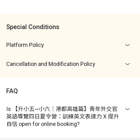
6. 參與學員及其法定代理人聲明並保證，學員身心狀
況良好、身體機能健全，無隱瞞任何可能影響其參與
活動的健康狀況
Special Conditions
7. 本活動已為參與學員投保旅遊綜合保險。然而，參
與學員及其法定代理人同意，若學員因未遵守活動規
定或工作人員指導，擅自脫離隊伍，或從事其他危險
Platform Policy
行為，進而影響自身或其他參與者之安全與權益，本
公司有權取消其參與活動的資格，且無須承擔任何賠
Cancellation and Modification Policy
償或法律責任
8.
若參與學員在活動期間造成他人之生命、健康、財
產等權益之損失，參與學員及其法定代理人須自行承
擔並負擔損害賠償責任，且不得向本公司請求任何相
FAQ
關損害賠償或主張本公司應負擔任何法律責任
9. 本次營隊若有未盡事宜，主辦單位保有保留、修
Is 【升小五~小六｜港都高雄篇】青年外交官
改、解釋之權利
英語導覽四日夏令營：訓練英文表達力 X 提升
10. 請務必攜帶：
健保卡、
環保餐具（筷子、湯
自信 open for online booking?
匙）、
水壺、傘具、
原子筆、鉛筆與橡皮擦、
些許零
錢、
個人藥品
11. 可選擇攜帶：手機（營期間以查資料及緊急連絡