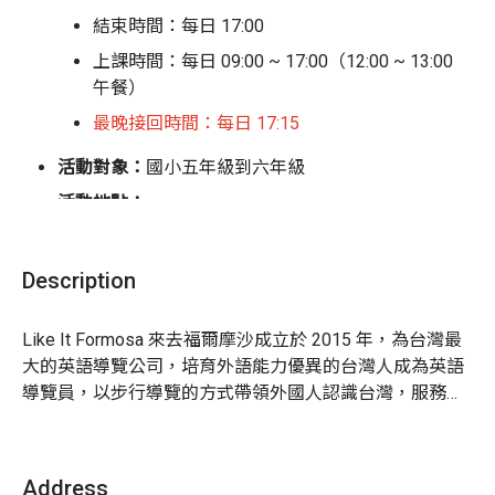
早在十七世紀時，高雄便已於國際貿易中扮演相當重要的
結束時間：每日 17:00
一環，即便朝代更迭，高雄的「港都」地位，在台灣的政
上課時間：
每日 09:00 ~ 17:00（12:00 ~ 13:00
經史上卻不曾缺席。讓我們站在填海造陸的哈瑪星之上，
午餐）
沿途探訪打狗在地的歷史人文及自然景觀，再從高雄港邊
最晚接回時間：每日
17:15
錯落有致的天際線切入，一窺當今的高雄風貌，為這個世
界第十五大港寫下新的期盼。
活動對象：
國小五年級到六年級
活動地點：
TCCC 台灣文創訓練中心高雄信義館｜802 高雄
市苓雅區中正二路 175 號 13 樓之 3
Description
打狗英國領事館文化園區｜804 高雄市鼓山區蓮
Like It Formosa 來去福爾摩沙成立於 2015 年，為台灣最
海路 20 號
造訪古今特色景點，見證城市的變遷，讓學員體驗高雄港
大的英語導覽公司，培育外語能力優異的台灣人成為英語
集合 / 接回地點：
TCCC 台灣文創訓練中心高雄信義
都風情，並建立自己對在地城市的獨特連結與記憶。透過
導覽員，以步行導覽的方式帶領外國人認識台灣，服務遍
館｜802 高雄市苓雅區中正二路 175 號 13 樓之 3 ）
專業講師的引導，深度認識高雄；讓孩子輕鬆交流學習，
及台北、新北、桃園、新竹、台南以及高雄等城市，目前
自在開口說英語。
培育 300 位在地導覽員，接待過來自 70 個國家的 40,000 
師生比例：
1:5
多名外國旅客。

Address
費用內含：
師資教學費 / 成果發表影片 / 場地費 / 飲
營期中更有生動有趣的導覽技巧訓練及在地特色發掘等課