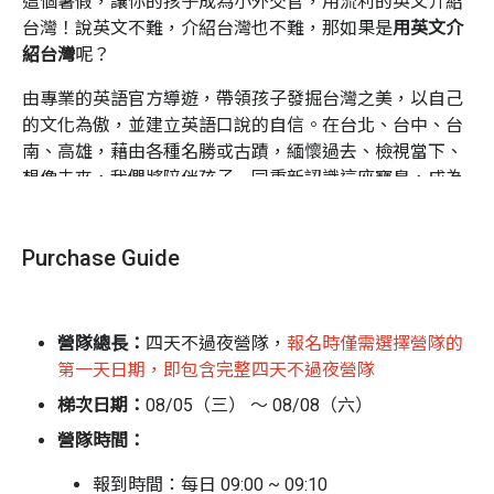
這個暑假，讓你的孩子成為小外交官，用流利的英文介紹
台灣！說英文不難，介紹台灣也不難，那如果是
用英文介
紹台灣
呢？
由專業的英語官方導遊，帶領孩子發掘台灣之美，以自己
的文化為傲，並建立英語口說的自信。在台北、台中、台
南、高雄，藉由各種名勝或古蹟，緬懷過去、檢視當下、
想像未來，我們將陪伴孩子一同重新認識這座寶島，成為
在地達人，再藉由大量的練習與精修，以達到
自信地侃侃
而談
的最終目標。語言能力、文化知識、歷史涵養及公眾
Purchase Guide
演講，全方位訓練到位。
營期當中，將以全英語課程進行特訓，培養學員公開演說
所需要的技能，輔以青年旅館的住宿體驗，讓孩子在歡樂
營隊總長：
四天不過夜營隊，
報名時僅需選擇營隊的
的環境中學習，窺見不同的旅行面貌與文化深度。
第一天日期，即包含完整四天不過夜營隊
營隊最後，再由脫胎換骨的孩子，實地帶領進行英語導
梯次日期：
08/05（三） ～ 08/08（六）
覽，且走且看，再次認識我們的家鄉。
營隊時間：
你是否好奇，孩子眼中的高雄是什麼樣子？
報到時間：每日 09:00 ~ 09:10