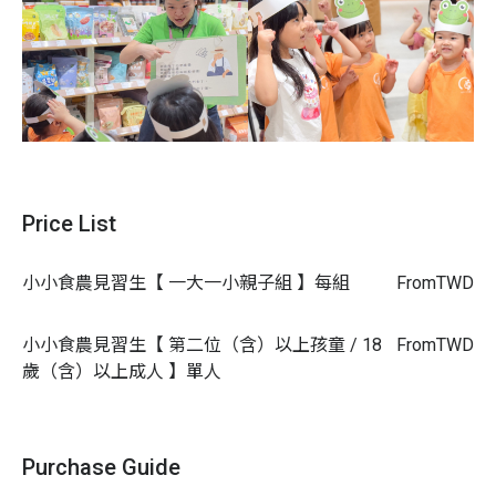
從里仁故事出發，開啟孩子的食農旅程
Price List
在里仁，匯聚了許多暖心的永續故事！
有農友用友善耕作
守護土地，有廠商堅持少添加、推動惜食，
小小食農見習生【 一大一小親子組 】每組
也有越來越多
From
TWD
家庭選擇本土、蔬食，減少碳排放！
小小食農見習生【 第二位（含）以上孩童 / 18
From
TWD
親子教育團隊「小人小學」結合 108 課綱，將這些故事設
歲（含）以上成人 】單人
計成教材，
讓孩子輕鬆認識食物背後的食農知識！
活動特色
Purchase Guide
里仁親子小教室共五個單元