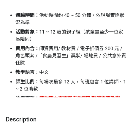
單元 1 動物的快樂田 | 蟲、鳥、蝴蝶都安心的家
（✅本堂課程）
體驗時間：
活動時間約 40 ~ 50 分鐘，依現場實際狀
單元 2 天然的尚好 | 認識食物原來的味道
況為準
單元 3 吃菜救地球 | 這樣幫地球降溫最簡單
活動對象：
11 ~ 12 歲
的親子組（孩童需至少一位家
長陪同）
單元 4 食物小旅行 | 蔬果，請不要搭飛機！
費用內含：
師資費用/ 教材費 / 電子折價券 200 元 /
單元 5 惜食的魔法 | 發揮不浪費的超能力！
角色頭套 /「食農見習生」獎狀/ 場地費 / 公共意外責
每個單元透過【角色扮演】、【故事互動】、【學習
任險
任務】與【門市導覽】，幫助孩子培養食農素養，建
教學語言
：
中文
立關懷地球的視野！
師生比例
：
每場次最多 12 人，每班包含 1 位講師、1
活動流程（課程時間約 40 ~ 50 分鐘，依現場情況而定）
~ 2 位助教
注意事項：
請詳閱本頁面所有說明及取消與更改辦
暖身開場 | 戴上角色頭套，故事要開始囉
法，報名者視同同意體驗商之相關規範
故事互動 | 邊聽邊玩，互動中學習食農
1.
名額有限，額滿為止
Description
挑戰任務 | 動動手、動動腦，完成學習單，拿獎狀
2.
報名完成後，請盡速填寫參加者資料
3.
活動十分鐘前開始報到，建議準時抵達，才不會錯
門市導覽 | 選安心、挑永續，成為食農小尖兵