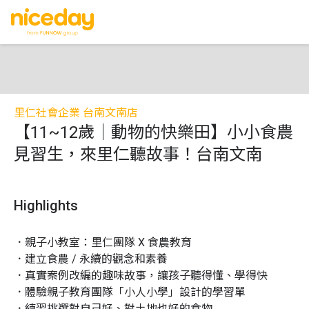
里仁社會企業 台南文南店
【11~12歲｜動物的快樂田】小小食農
見習生，來里仁聽故事！台南文南
Highlights
．親子小教室：里仁團隊 X 食農教育

．建立食農 / 永續的觀念和素養

．真實案例改編的趣味故事，讓孩子聽得懂、學得快

．體驗親子教育團隊「小人小學」設計的學習單

．練習挑選對自己好、對土地也好的食物
