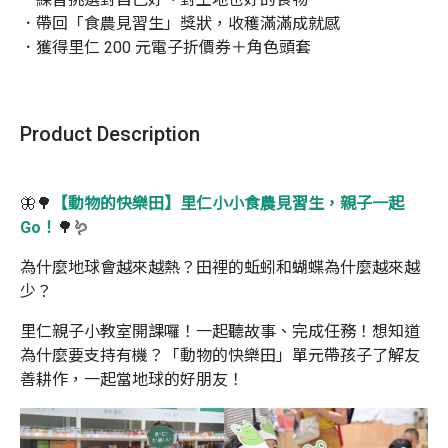
．帶回「食農見習生」獎狀，收穫滿滿成就感

．獲得里仁 200 元電子折價券＋角色頭套
Product Description
🦋🌳
【動物的快樂田】里仁小小食農見習生，親子一起
Go！
🌳🪱
為什麼地球會越來越熱？
田裡的蚯蚓和蝴蝶為什麼越來越
少？
里仁親子小教室開課囉！一起聽故事、完成任務！想知道
為什麼要支持有機？「動物的快樂田」單元帶孩子了解友
善耕作，一起當地球的好朋友！