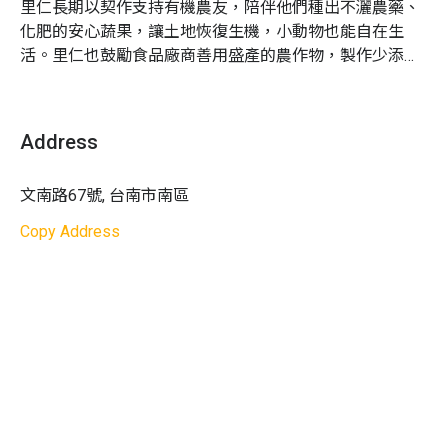
過教學過程
里仁長期以契作支持有機農友，陪伴他們種出不灑農藥、
常見問題
4.
里仁電子折價券將於活動報到時，透過「里仁水滴
化肥的安心蔬果，讓土地恢復生機，小動物也能自在生
會員 APP」發放
活。里仁也鼓勵食品廠商善用盛產的農作物，製作少添加
Q1｜我家小朋友不是 11 ~ 12 歲，能報名這場活動
5. 建議尚未加入里仁會員的朋友，在報名後先用手機
的零食，給大人小孩安心又美味的選擇。

嗎？
下載里仁 APP，並完成會員註冊，以節省活動當天的
在這裡，你可以聽到很多珍惜食物、守護大地的暖心故
報到時間
本活動專為 11 ~ 12 歲歲兒童設計。本單元會針對 3 ~ 6
Address
6.
課程進行過程會拍照或錄影作為後續活動推廣使
歲、 7 ~ 10 歲開設適齡的活動，歡迎持續關注！
用，若有疑慮者請先行告知
Q2｜電子折價券要怎麼領取？
文南路67號, 台南市南區
寵物相關
：不開放寵物進入
請家長在報到時，打開手機中「里仁水滴會員 APP 」依現
Copy Address
天氣影響：
如遇天氣等不可抗之天然災害因素，則主
場人員引導領取電子折價券。一種「價目商品組合」領取
辦單位有權調整課程延期或取消
一張電子折價券。如：訂購一大一小親子組＋單人組，則
活動成行
：
6 人成班，12 人滿班；如因人數不足無法
領取 2 張折價券。
成行，Niceday 將於行前通知您改期或全額退費；若
已確認成班，Niceday 將不會另行通知
提醒您：請於該場活動結束前領取電子折價券，活動結束
後，恕不補發。
Q3｜折價券可以當天用嗎？
可以的！電子折價券領取後，歡迎當天就使用。