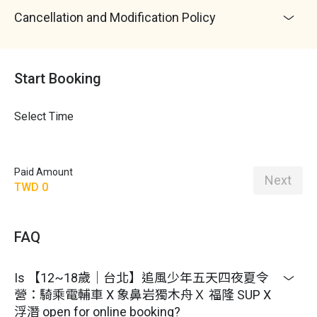
教學語言：
雙語（以中文為主，一助教全英語協助）
Cancellation and Modification Policy
注意事項：
請詳閱本頁面所有說明及取消與更改辦
法，報名者視同同意體驗商之相關規範
1. 為維護學員保險權益，完成付款後請儘速填寫《參
加者資料》請詳閱所參加活動相關行程內容及本文規
Start Booking
定， 完全了解同意後，再行決定報名
2. 活動日前 14 天成立 Line 群組，做活動準備討論，
Select Time
相關問題都可以討論解答
3. 行前通知（包含集合時間與地點、注意事項及當天
教練聯絡電話）會以 Line 方式進行說明
Paid Amount
4. 每天晚上會讓孩子與家長報平安，如未帶手機，會
Next
TWD 0
使用領隊手機或市內電話與家長通訊
5. 活動期間在安全範圍下，領隊也會在line群組提供
孩子當下的活動照片，讓家長放心
FAQ
6. 如果孩子有什麼狀況，在專業照顧範圍可處理的，
會由領隊 / 老師及教練處理，並在第一時間與家長連
Is 【12~18歲｜台北】追風少年五天四夜夏令
絡，處理過程仍會向家長回報孩子狀況，讓家長了解
營：騎乘電輔車 X 象鼻岩獨木舟Ｘ 福隆 SUP X
處理情況並安心
浮潛 open for online booking?
7. 營隊為互助團體生活，希望孩子藉營隊生活建立群