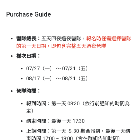
計上不會單純只是為了讓孩子運動而已，在活動過程中，
透過觀察、摸索和體會，在整個貫穿的夏令營之後，孩子
Purchase Guide
會有更高的成熟度及自我了解。
營隊特色
營隊總長：
五天四夜過夜營隊，
報名時僅需選擇營隊
專業領騎保母車
：全程領隊帶領並配置安全保母車隨
的第一天日期，即包含完整五天過夜營隊
行支援
梯次日期：
完善後勤補給
：配戴安全帽並提供水箱補充，確保行
程安全無虞
07/27（一） ～ 07/31（五）
資深專業團隊
：具備高標風險管理與豐富的親子戶外
08/17（一） ～ 08/21（五）
活動經驗
營隊時間：
精彩攝影紀錄
：專業捕捉活動紀錄，為孩子留下珍貴
回憶
報到時間：
第一天 08:30（依行前通知的時間為
成長與高評價
主）
：五星好評口碑，在挑戰中培養自信與
獨立能力
結束時間：
最後一天 17:30
營隊流程
上課時間：第一天 ８:30 集合報到，最後一天結
束時間 17:00 ~ 18:00（會在群組告知時間）