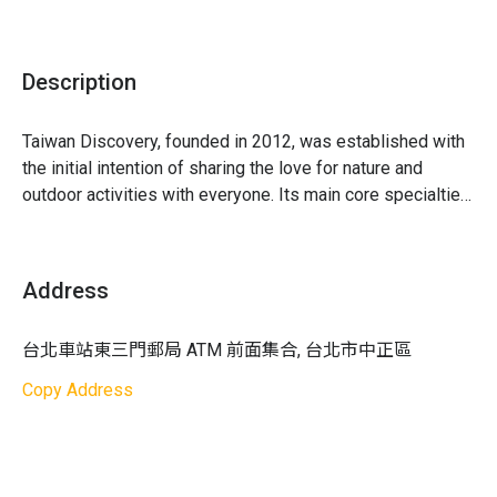
第一天｜相見歡，團隊融合，打理自己，溯溪
最晚接回時間：
18:00
* 團隊認識，破冰活動
* 基隆河河濱公園出發，騎到石門
活動對象：
約 12 ~ 18 歲（適合國、高中的孩子）
Description
* 老梅溪溯溪
活動地點：
* 孩子第一個獨立自主的晚上
Taiwan Discovery, founded in 2012, was established with 
🏠夜宿：金山
台北淡水
the initial intention of sharing the love for nature and 
金山
outdoor activities with everyone. Its main core specialties 
第二天｜電輔車追風、天然海岸游泳池
include river tracing, canoeing, summer and winter camps, 
* 電輔車追風：金山獅頭山 > 萬里
福隆
corporate training for Team Building and employee 
* 外木山天然海岸游泳池游泳
集合 / 接回地點
：
welfare, rock climbing, snorkeling, and more. The goal of 
🏠夜宿：基隆
Address
Taiwan Discovery is to make every activity, every camp, 
台北捷運站（依行前通知的通知）
the most wonderful and safest experience possible.

第三天｜象鼻岩獨木舟、電輔車追風
台北車站東三門郵局 ATM 前面集合, 台北市中正區
台北火車站東三門郵局 ATM 前
The team leaders, teachers, and activity coaches, all of 
* 象鼻岩獨木舟水上活動
whom are long-time partners of Taiwan Outbound, have 
* 從九份出發，經過牡丹、雙溪，一路騎到福隆
Copy Address
住宿說明：
accumulated considerable experience in camp 
🏠夜宿：福隆
management and activity leadership over the years. In 
住宿地點：
terms of professional competence, they specialize in 
第四天｜福隆SUP、浮潛
第一天：金山旅館
different roles and fields within the camp responsibilities. 
* 福隆SUP立槳水上活動：划過最美雙溪河