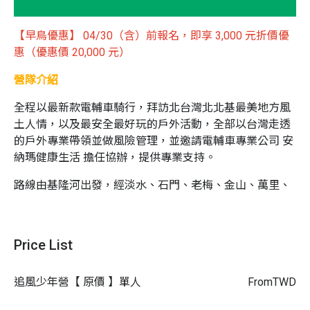
【早鳥優惠】 04/30（含）前報名，即享 3,000 元折價優
惠（優惠價 20,000 元）
營隊介紹
全程以最新款電輔車騎行，拜訪北台灣北北基最美地方風
土人情，以及最安全最好玩的戶外活動，全部以台灣走透
的戶外專業帶領並做風險管理，並邀請電輔車專業公司 安
納瑪健康生活 擔任協辦，提供專業支持。
路線由基隆河出發，經淡水、石門、老梅、金山、萬里、
基隆、牡丹、雙溪、福隆、卯澳、馬崗…全程活動內涵豐
富多元。 全程預計騎行約 150 公里，搭配合項戶外活動體
驗。
Price List
營隊設計目標在產生足夠的趣味性和適宜年齡的挑戰性，
讓孩子透過活動，對自己的能力和興趣有更多的摸索和學
追風少年營【 原價 】單人
From
TWD
習，並藉著活動的成就建立更穩健的自信心。在活動的設