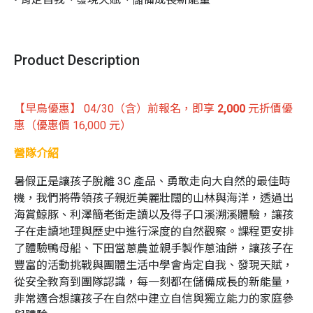
Product Description
【早鳥優惠】 04/30（含）前報名，即享
2,000
元折價優
惠（優惠價 16,000 元）
營隊介紹
暑假正是讓孩子脫離 3C 產品、勇敢走向大自然的最佳時
機，我們將帶領孩子親近美麗壯闊的山林與海洋，透過出
海賞鯨豚、利澤簡老街走讀以及得子口溪溯溪體驗，讓孩
子在走讀地理與歷史中進行深度的自然觀察。課程更安排
了體驗鴨母船、下田當蔥農並親手製作蔥油餅，讓孩子在
豐富的活動挑戰與團體生活中學會肯定自我、發現天賦，
從安全教育到團隊認識，每一刻都在儲備成長的新能量，
非常適合想讓孩子在自然中建立自信與獨立能力的家庭參