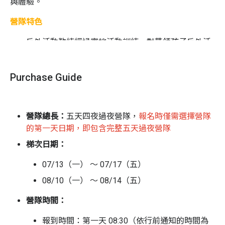
與體驗。
營隊特色
戶外活動教練經過實地活動訓練，對帶領孩子戶外活
動有經驗，並具備明確安全觀念與實務養成
營隊活動目標在於產生足夠趣味性與適齡挑戰性，引
Purchase Guide
導孩子透過觀察、摸索與體會提升成熟度
台灣走透過夜營隊由領隊、老師及教練全體工作人
員，共同協助照顧孩子的生活起居
營隊總長：
五天四夜過夜營隊，
報名時僅需選擇營隊
帶隊人員均為資深人員，擁有多次活動經驗並受團隊
的第一天日期，即包含完整五天過夜營隊
及參與者認可
梯次日期：
營隊流程
07/13（一） ～ 07/17（五）
第一天｜相見歡，團隊融合，打理自己
08/10（一） ～ 08/14（五）
* 團隊認識，破冰活動
營隊時間：
* 頭城老街走讀
* 烏石港出海賞鯨豚
報到時間：
第一天 08:30（依行前通知的時間為