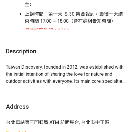
* 孩子第一個獨立自主的晚上
主）
🏠夜宿：宜蘭
上課時間：第一天 ８:30 集合報到，最後一天結
束時間 17:00 ~ 18:00（會在群組告知時間）
第二天｜自然觀察、宜蘭走讀
* 蘭陽溪口賞鳥
最晚接回時間：17:30
* 利澤簡老街走讀，體驗鴨母船
活動對象：
10 ~ 15 歲（小學四年級到國中生）
🏠夜宿：宜蘭
Description
活動地點：
宜蘭
第三天 | 宜蘭在地走讀
集合 / 接回地點
：台北火車站東三門郵局 ATM 前
* 清水地熱煮食體驗
Taiwan Discovery, founded in 2012, was established with 
住宿說明：
* 騎乘自行車，欣賞落羽松河道最美的安農溪
the initial intention of sharing the love for nature and 
* 用宜蘭三星葱，學習手作葱油餅
outdoor activities with everyone. Its main core specialties 
住宿地點：
宜蘭乾淨旅館
🏠夜宿：宜蘭
include river tracing, canoeing, summer and winter camps, 
住宿說明：
男女分開住，依人數安排房間大小
corporate training for Team Building and employee 
第四天｜淡蘭古道健行、礁溪泡溫泉
welfare, rock climbing, snorkeling, and more. The goal of 
師生比例：
Address
* 健行體驗（淡蘭古道南路-跑馬古道）
Taiwan Discovery is to make every activity, every camp, 
* 泡礁溪溫泉
全程帶隊老師，師生比 1:7，有女生參加一定會
the most wonderful and safest experience possible.

🏠夜宿：宜蘭
台北車站東三門郵局 ATM 前面集合, 台北市中正區
安排女性工作人員
The team leaders, teachers, and activity coaches, all of 
whom are long-time partners of Taiwan Outbound, have 
活動課程教練，水上活動教練團隊接手，溯溪