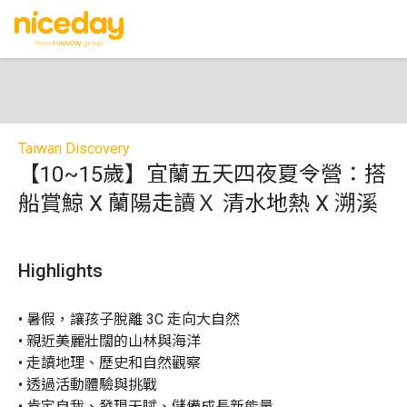
Taiwan Discovery
【10~15歲】宜蘭五天四夜夏令營：搭
船賞鯨 X 蘭陽走讀Ｘ 清水地熱 X 溯溪
Highlights
• 暑假，讓孩子脫離 3C 走向大自然

• 親近美麗壯闊的山林與海洋

• 走讀地理、歷史和自然觀察

• 透過活動體驗與挑戰

• 肯定自我、發現天賦、儲備成長新能量