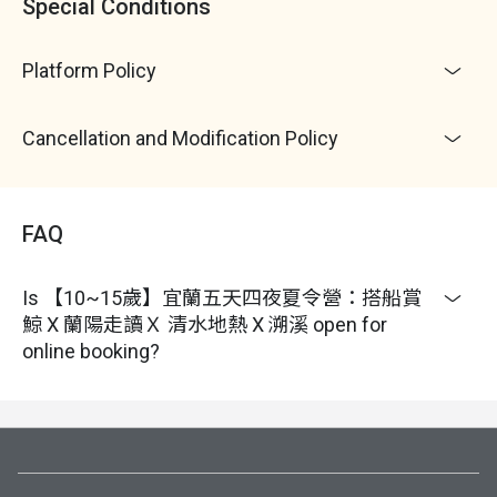
Special Conditions
4. 每天晚上會讓孩子與家長報平安，如未帶手機，會
使用領隊手機或市內電話與家長通訊
Platform Policy
5. 活動期間在安全範圍下，領隊也會在line群組提供
孩子當下的活動照片，讓家長放心
6. 如果孩子有什麼狀況，在專業照顧範圍可處理的，
Cancellation and Modification Policy
會由領隊 / 老師及教練處理，並在第一時間與家長連
絡，處理過程仍會向家長回報孩子狀況，讓家長了解
處理情況並安心
FAQ
7. 營隊為互助團體生活，希望孩子藉營隊生活建立群
體觀念。學習如何打理生活起居，也共同維護環境整
潔，每日吃飯碗筷及替換衣物須自行整理
Is 【10~15歲】宜蘭五天四夜夏令營：搭船賞
8. 活動安排會因參加人員狀況、設施狀況、天候因素
鯨 X 蘭陽走讀Ｘ 清水地熱 X 溯溪 open for
而做調整，以安全及整體品質為最高考量
online booking?
9.
雨天備案：如果雨不大，則穿雨衣繼續活動， 會加
強注意安全。如果雨變大，交通方式、活動內容和場
域都會調整
10. 活動相關的圖像（照片及影片）可能使用於本公
司及合作平台的活動介紹推廣，如不同意使用，請在