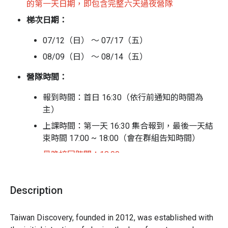
的第一天日期，即包含完整六天過夜營隊
各種可能變化並純熟因應
梯次日期：
安全高標：對活動安全性有最高標準的要求 • 生動美
美的攝影：捕捉精彩紀錄、留下珍貴回憶
07/12（日） ～ 07/17（五）
親子團最有經驗：台灣辦親子自然體驗最有經驗的團
08/09（日） ～ 08/14（五）
隊
營隊時間：
客戶滿意度超高： “揪感心”客戶給了我們很多很棒的
回饋及很高的評價，可不是亂講的喔，可參考 fb 客戶
報到時間：首日 16:30（依行前通知的時間為
給的回饋評價，都非常高（目前總平均評價 5 ★）
主）
價格實惠! 提供內容豐富專業，性價比高
上課時間：第一天 16:30 集合報到，最後一天結
束時間 17:00 ~ 18:00（會在群組告知時間）
營隊流程
最晚接回時間：18:00
第0天｜相見歡，團隊融合，打理自己
活動對象：
10 ~ 15 歲（小學四年級到國中生）
* 團隊認識，破冰活動
* 孩子第一個獨立自主的晚上
Description
活動地點：
花蓮
🏠夜宿：花蓮
集合 / 接回地點
：台北火車站東三門郵局 ATM 前
Taiwan Discovery, founded in 2012, was established with 
住宿說明：
第一天｜賞鯨豚、參觀吉安慶修院