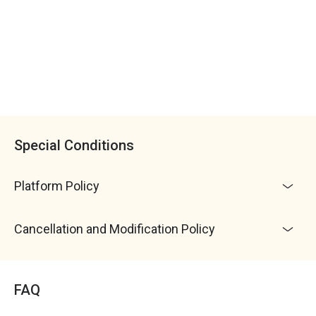
注意事項：
請詳閱本頁面所有說明及取消與更改辦
activities and overseeing the entire camp.
第五天｜獨木舟 & 成果收斂
法，報名者視同同意體驗商之相關規範
* 清水斷崖獨木舟
1. 為維護學員保險權益，完成付款後請儘速填寫《參
* 營隊結束前的收尾：讚美與分享
加者資料》請詳閱所參加活動相關行程內容及本文規
* 預計下午從新城火車站搭火車回台北車站，大約 17:00 ~
定， 完全了解同意後，再行決定報名
18:00 PM 抵達，家長們可於台北車站東三門郵局 ATM，
2. 活動日前 14 天成立 Line 群組，做活動準備討論，
等候接回或孩子們自行返家。
相關問題都可以討論解答
3. 行前通知（包含集合時間與地點、注意事項及當天
教練聯絡電話）會以 Line 方式進行說明
Special Conditions
4. 每天晚上會讓孩子與家長報平安，如未帶手機，會
使用領隊手機或市內電話與家長通訊
Platform Policy
5. 活動期間在安全範圍下，領隊也會在line群組提供
孩子當下的活動照片，讓家長放心
6. 如果孩子有什麼狀況，在專業照顧範圍可處理的，
Cancellation and Modification Policy
會由領隊 / 老師及教練處理，並在第一時間與家長連
絡，處理過程仍會向家長回報孩子狀況，讓家長了解
處理情況並安心
FAQ
7. 營隊為互助團體生活，希望孩子藉營隊生活建立群
體觀念。學習如何打理生活起居，也共同維護環境整