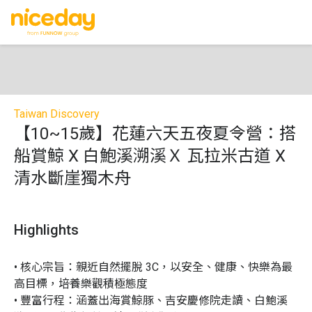
Taiwan Discovery
【10~15歲】花蓮六天五夜夏令營：搭
船賞鯨 X 白鮑溪溯溪Ｘ 瓦拉米古道 X
清水斷崖獨木舟
Highlights
• 核心宗旨：親近自然擺脫 3C，以安全、健康、快樂為最
高目標，培養樂觀積極態度

• 豐富行程：涵蓋出海賞鯨豚、吉安慶修院走讀、白鮑溪