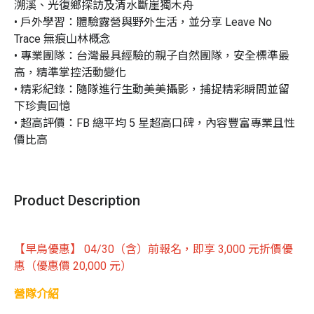
溯溪、光復鄉探訪及清水斷崖獨木舟

• 戶外學習：體驗露營與野外生活，並分享 Leave No 
Trace 無痕山林概念

• 專業團隊：台灣最具經驗的親子自然團隊，安全標準最
高，精準掌控活動變化

• 精彩紀錄：隨隊進行生動美美攝影，捕捉精彩瞬間並留
下珍貴回憶

• 超高評價：FB 總平均 5 星超高口碑，內容豐富專業且性
價比高
Product Description
【早鳥優惠】 04/30（含）前報名，即享 3,000 元折價優
惠（優惠價
20,000
元）
營隊介紹