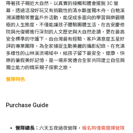
帶著孩子親近大自然，以真實的接觸和體會擺脫 3C 螢
幕，透過活潑好玩又有挑戰性的清水斷崖獨木舟、白鮑溪
溯溪體驗等豐富戶外活動，能促成多面向的學習與樂觀積
極的人生態度，不僅能讓孩子體驗團體生活、在吉安慶修
院與光復鄉進行深刻的人文歷史與大自然走讀，更在最高
安全標準的守護下，由台灣最有經驗、客戶滿意度五星好
評的專業團隊，為全家捕捉生動美麗的攝影紀錄，在充滿
多樣性的山林溪流場域中，給孩子留下最安全、健康、快
樂的暑假美好記憶，是一場非常適合全家共同建立自信與
獨立能力的精采親子探索之旅。
營隊特色
活動多樣性：充分善用山林溪流自然場域特性，進行
多樣化活動安排
Purchase Guide
體驗戶外運動：溯溪、自然體驗、古道探險、Leave
No Trace 無痕山林概念分享、清水斷崖、露營、野外
生活等，是一個豐富的學習探索之旅
營隊總長：
六天五夜過夜營隊，
報名時僅需選擇營隊
豐富活動經驗: 對自然體驗活動掌握度高，熟悉活動的